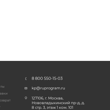
8 800 550-15-03
аты
kp@ruprogram.ru
тавки
127106, г. Москва,
озврат
Нововладыкинский пр-д, д.
т
8 стр. 3, этаж 1 ком. 101