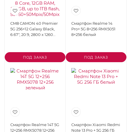
CM8 CAMON 40 Premier
Смартфон Realme 14
5G 256+12 Galaxy Black,
Pro+ 5G 8+256 RMX5051
6.67", 20:9, 2800 x 1260
8+256 белый
пикселей,
4x2.8GHz+4x2.0GHz, 8
Core, 12GB RAM, 256GB,
up to 1TB flash,
ПОД ЗАКАЗ
ПОД ЗАКАЗ
50+50+50Mpix/50Mpix, 2
Sim, 4G, 5G, BT v5.4, WiFi
802.11 b/g/n, GPS/AGPS,
GLONASS,NFC, Type-C,
5000mAh, Android 15
Смартфон Realme 14T 5G
Смартфон Xiaomi Redmi
12+256 RMX5078 12+256
Note 13 Pro + 5G 256 ГБ