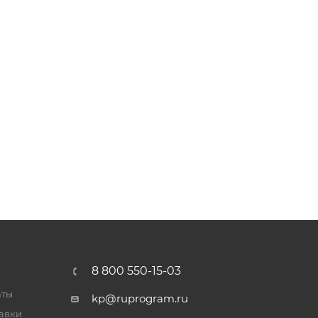
8 800 550-15-03
аты
kp@ruprogram.ru
тавки