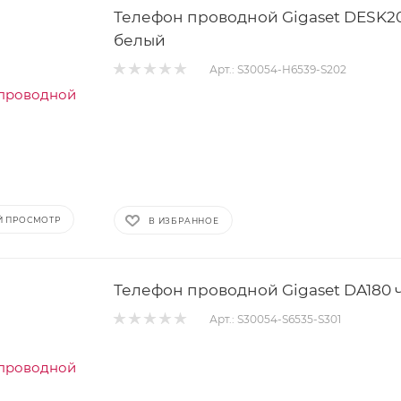
Телефон проводной Gigaset DESK2
белый
Арт.: S30054-H6539-S202
Й ПРОСМОТР
В ИЗБРАННОЕ
Телефон проводной Gigaset DA180
Арт.: S30054-S6535-S301