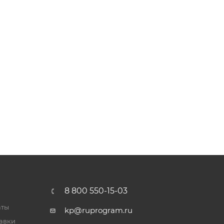
8 800 550-15-03
аты
kp@ruprogram.ru
тавки