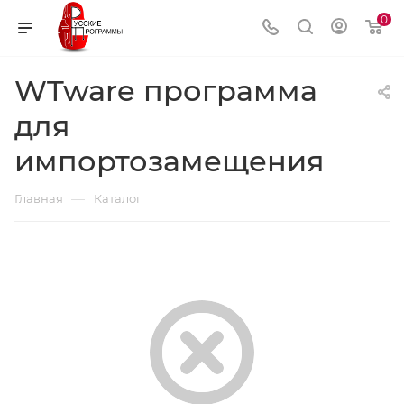
0
WTware программа
для
импортозамещения
—
Главная
Каталог