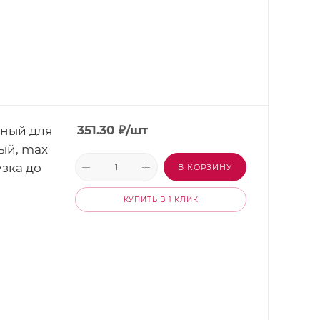
рный для
351.30
₽
/шт
ый, max
узка до
В КОРЗИНУ
КУПИТЬ В 1 КЛИК