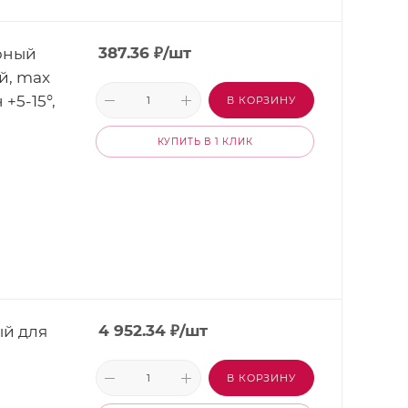
рный
387.36
₽
/шт
й, max
+5-15°,
В КОРЗИНУ
КУПИТЬ В 1 КЛИК
ый для
4 952.34
₽
/шт
В КОРЗИНУ