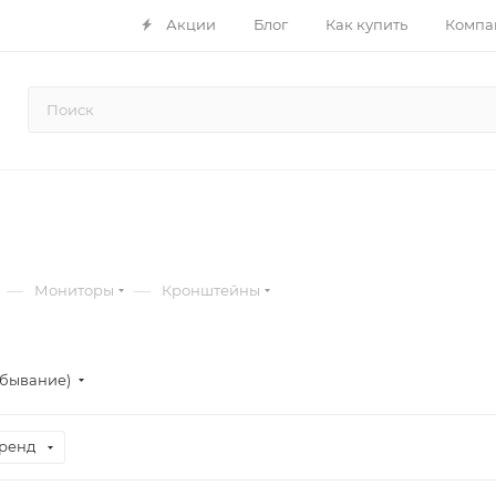
Акции
Блог
Как купить
Компа
—
—
Мониторы
Кронштейны
убывание)
ренд