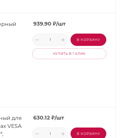
ерный
939.90
₽
/шт
В КОРЗИНУ
КУПИТЬ В 1 КЛИК
ный для
630.12
₽
/шт
max VESA
°,
В КОРЗИНУ