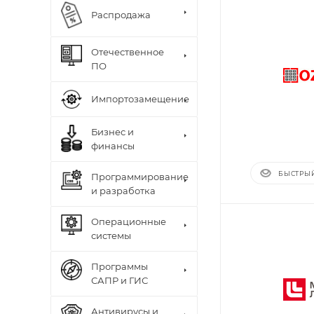
Распродажа
Отечественное
ПО
Импортозамещение
Бизнес и
финансы
БЫСТРЫ
Программирование
и разработка
Операционные
системы
Программы
САПР и ГИС
Антивирусы и