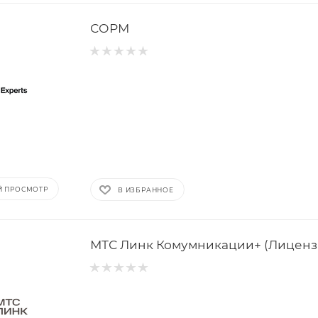
СОРМ
Й ПРОСМОТР
В ИЗБРАННОЕ
МТС Линк Комумникации+ (Лиценз