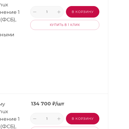
nux
лнение 1
В КОРЗИНУ
(ФСБ),
КУПИТЬ В 1 КЛИК
нными
му
134 700
₽
/шт
nux
лнение 1
В КОРЗИНУ
(ФСБ),