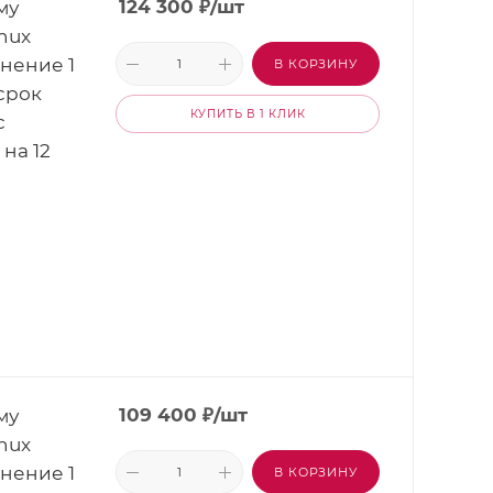
му
124 300
₽
/шт
nux
лнение 1
В КОРЗИНУ
 срок
КУПИТЬ В 1 КЛИК
с
на 12
му
109 400
₽
/шт
nux
лнение 1
В КОРЗИНУ