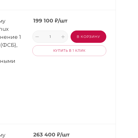
му
199 100
₽
/шт
nux
лнение 1
В КОРЗИНУ
(ФСБ),
КУПИТЬ В 1 КЛИК
нными
му
263 400
₽
/шт