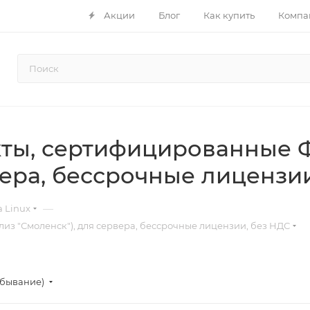
Акции
Блог
Как купить
Компа
ты, сертифицированные Ф
вера, бессрочные лицензи
—
a Linux
з "Смоленск"), для сервера, бессрочные лицензии, без НДС
убывание)