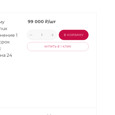
му
99 000
₽
/шт
nux
лнение 1
В КОРЗИНУ
 срок
КУПИТЬ В 1 КЛИК
с
на 24