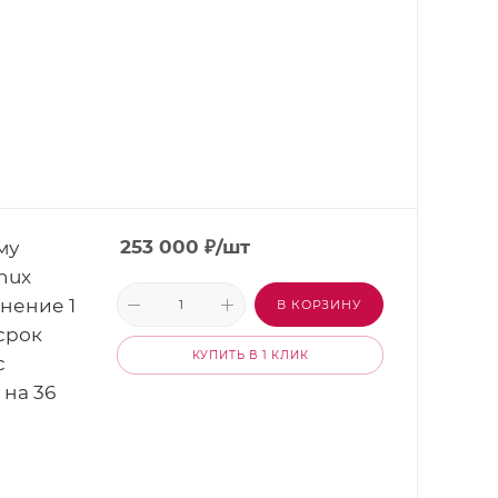
му
253 000
₽
/шт
nux
лнение 1
В КОРЗИНУ
 срок
КУПИТЬ В 1 КЛИК
с
на 36