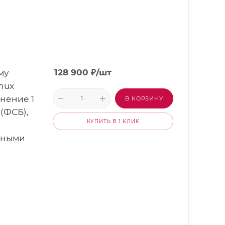
му
128 900
₽
/шт
nux
лнение 1
В КОРЗИНУ
(ФСБ),
КУПИТЬ В 1 КЛИК
нными