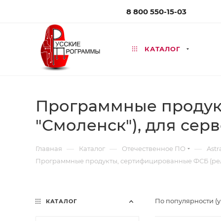
8 800 550-15-03
КАТАЛОГ
Программные продук
"Смоленск"), для сер
—
—
—
Главная
Каталог
Отечественное ПО
Astr
Программные продукты, сертифицированные ФСБ (рели
По популярности (
КАТАЛОГ