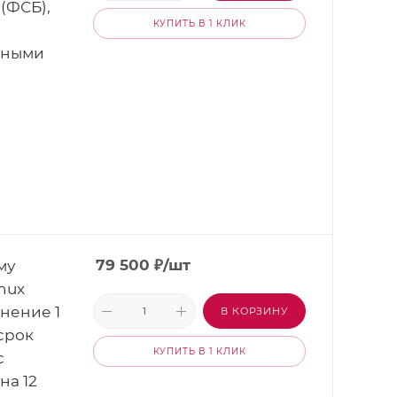
(ФСБ),
КУПИТЬ В 1 КЛИК
нными
му
79 500
₽
/шт
nux
лнение 1
В КОРЗИНУ
 срок
КУПИТЬ В 1 КЛИК
с
на 12