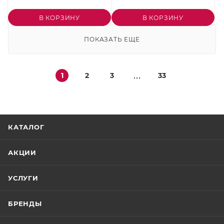
способ передачи
программы для ЭВМ на
электронный, сроком до
программное
В КОРЗИНУ
В КОРЗИНУ
3 мес., с включенными
обеспечение
обновлениями Тип 2 до
DCImanager 6 редакции
ПОКАЗАТЬ ЕЩЕ
3 мес.
Infrastructure на 1
единицу оборудования,
тип "Стандарт", до 5 мес.
(для дошкольных, общих
1
2
3
33
образ
КАТАЛОГ
АКЦИИ
УСЛУГИ
БРЕНДЫ