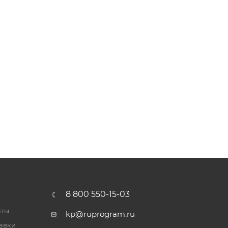
8 800 550-15-03
аты
kp@ruprogram.ru
тавки