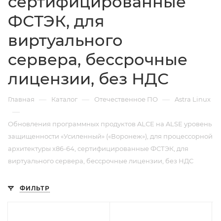
сертифицированные
ФСТЭК, для
виртуального
сервера, бессрочные
лицензии, без НДС
—
—
—
Главная
Каталог
Отечественное ПО
Astra Linux
—
Обновления программных продуктов ALСE на ALSE уровень
защищенности «Усиленный» («Воронеж»), для процессорной
архитектуры х86-64, сертифицированные ФСТЭК, для
виртуального сервера, бессрочные лицензии, без НДС
ФИЛЬТР