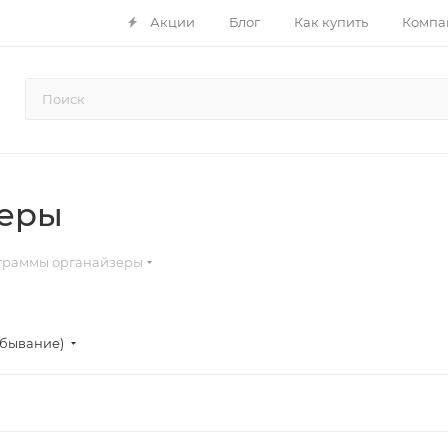
Акции
Блог
Как купить
Компа
зеры
граммы органайзеры
убывание)