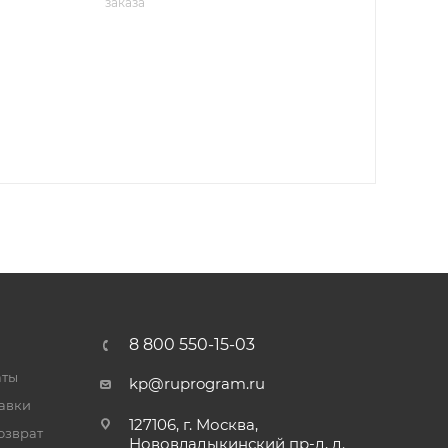
заказа
8 800 550-15-03
аты
kp@ruprogram.ru
тавки
127106, г. Москва,
озврат
Нововладыкинский пр-д, д.