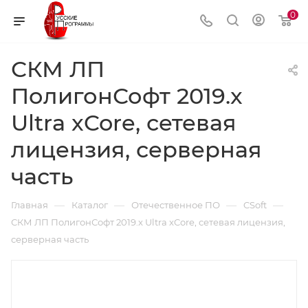
0
СКМ ЛП
ПолигонСофт 2019.x
Ultra xCore, сетевая
лицензия, серверная
часть
—
—
—
—
Главная
Каталог
Отечественное ПО
CSoft
СКМ ЛП ПолигонСофт 2019.x Ultra xCore, сетевая лицензия,
серверная часть