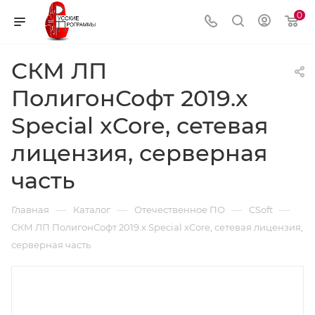
0
СКМ ЛП
ПолигонСофт 2019.x
Special xCore, сетевая
лицензия, серверная
часть
—
—
—
—
Главная
Каталог
Отечественное ПО
CSoft
СКМ ЛП ПолигонСофт 2019.x Special xCore, сетевая лицензия,
серверная часть