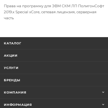
Права на программу для ЭВМ СКМ ЛП ПолигонСофт
2019.x Special xCore, сетевая лицензия, серверная
часть
КАТАЛОГ
АКЦИИ
УСЛУГИ
БРЕНДЫ
КОМПАНИЯ
ИНФОРМАЦИЯ