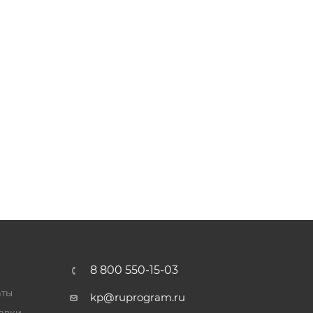
8 800 550-15-03
аты
kp@ruprogram.ru
тавки