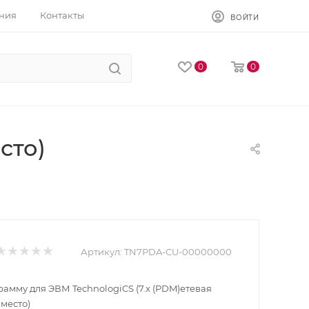
ния
Контакты
ВОЙТИ
0
0
сто)
Артикул:
TN7PDA-CU-00000000
амму для ЭВМ TechnologiCS (7.x (PDM)етевая
 место)