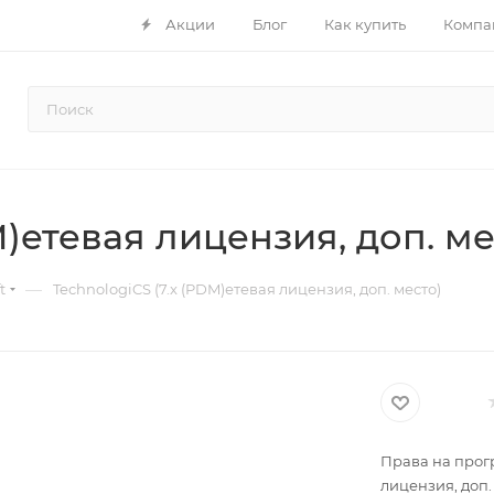
Акции
Блог
Как купить
Компа
M)етевая лицензия, доп. ме
—
t
TechnologiCS (7.x (PDM)етевая лицензия, доп. место)
Права на прогр
лицензия, доп.