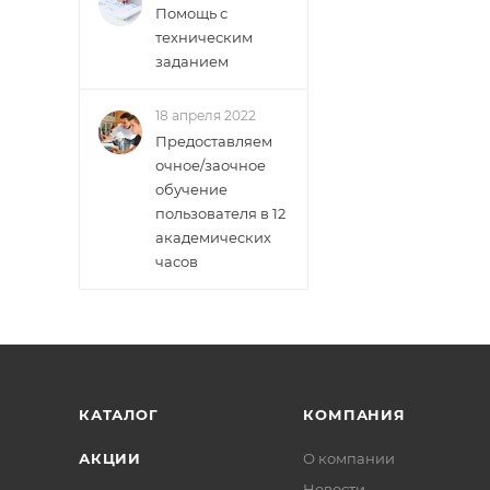
Помощь с
техническим
заданием
18 апреля 2022
Предоставляем
очное/заочное
обучение
пользователя в 12
академических
часов
КАТАЛОГ
КОМПАНИЯ
АКЦИИ
О компании
Новости