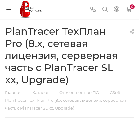
0
PlanTracer ТехПлан
Pro (8.x, сетевая
лицензия, серверная
часть с PlanTracer SL
xx, Upgrade)
—
—
—
—
Главная
Каталог
Отечественное ПО
CSoft
PlanTracer ТехПлан Pro (8.x, сетевая лицензия, серверная
часть с PlanTracer SL xx, Upgrade)