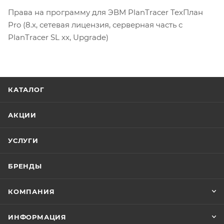
Права на программу для ЭВМ PlanTracer ТехПлан
Pro (8.x, сетевая лицензия, серверная часть с
PlanTracer SL xx, Upgrade)
КАТАЛОГ
АКЦИИ
УСЛУГИ
БРЕНДЫ
КОМПАНИЯ
ИНФОРМАЦИЯ