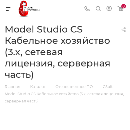
0
Model Studio CS
Кабельное хозяйство
(3.x, сетевая
лицензия, серверная
часть)
—
—
—
—
Главная
Каталог
Отечественное ПО
CSoft
Model Studio CS Кабельное хозяйство (3.x, сетевая лицензия,
серверная часть)