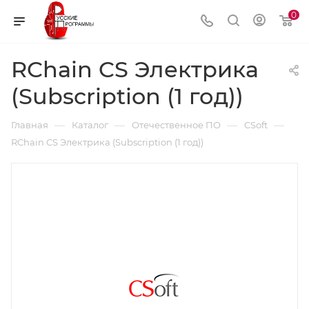
0
RChain CS Электрика
(Subscription (1 год))
—
—
—
—
Главная
Каталог
Отечественное ПО
CSoft
RChain CS Электрика (Subscription (1 год))