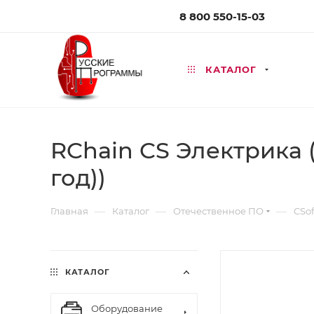
8 800 550-15-03
КАТАЛОГ
RChain CS Электрика (
год))
—
—
—
Главная
Каталог
Отечественное ПО
CSof
КАТАЛОГ
Оборудование