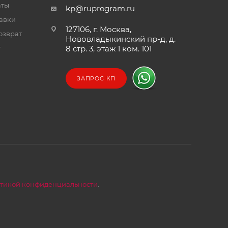
аты
kp@ruprogram.ru
тавки
127106, г. Москва,
озврат
Нововладыкинский пр-д, д.
т
8 стр. 3, этаж 1 ком. 101
ЗАПРОС КП
тикой конфиденциальности
.