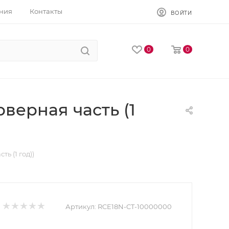
ния
Контакты
ВОЙТИ
0
0
рверная часть (1
ь (1 год))
Артикул:
RCE18N-CT-10000000