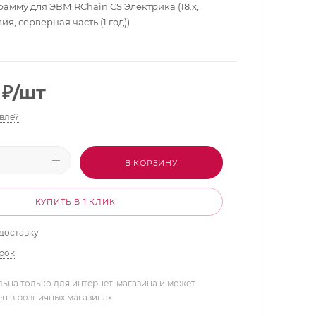
амму для ЭВМ RChain CS Электрика (18.x,
я, серверная часть (1 год))
₽
/шт
вле?
В КОРЗИНУ
КУПИТЬ В 1 КЛИК
доставку
арок
льна только для интернет-магазина и может
ен в розничных магазинах