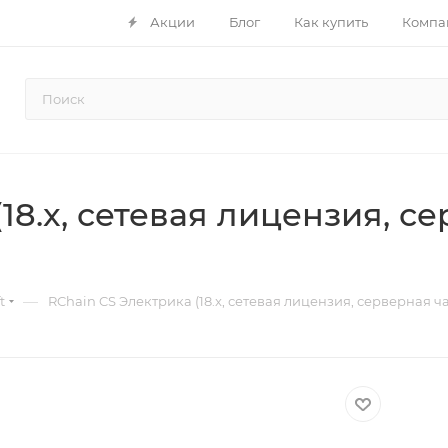
Акции
Блог
Как купить
Компа
18.x, сетевая лицензия, се
—
t
RChain CS Электрика (18.x, сетевая лицензия, серверная част