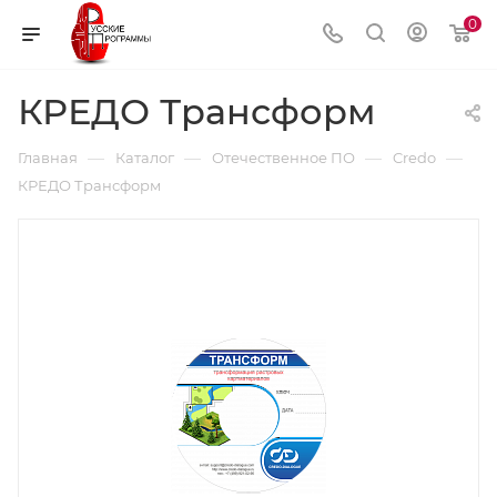
0
КРЕДО Трансформ
—
—
—
—
Главная
Каталог
Отечественное ПО
Credo
КРЕДО Трансформ