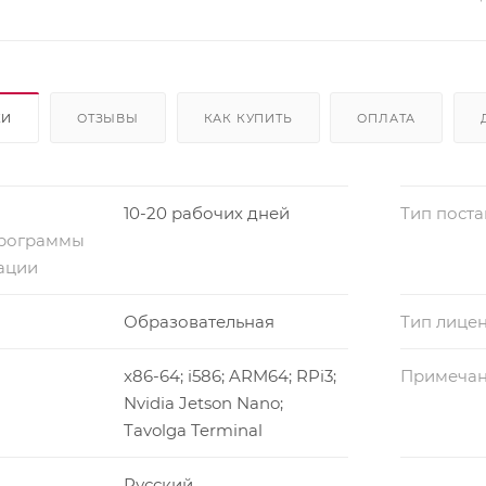
КИ
ОТЗЫВЫ
КАК КУПИТЬ
ОПЛАТА
10-20 рабочих дней
Тип поста
программы
ации
Образовательная
Тип лице
x86-64; i586; ARM64; RPi3;
Примеча
Nvidia Jetson Nano;
Tavolga Terminal
Русский