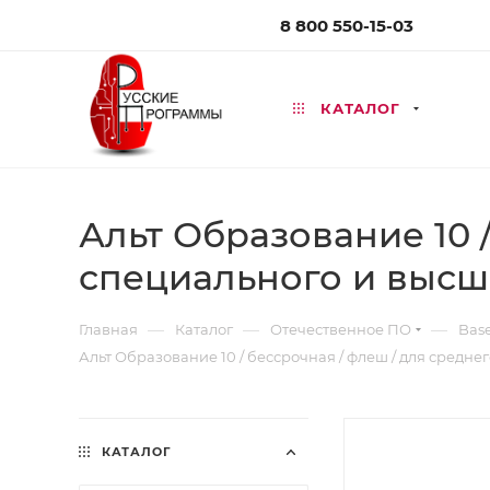
8 800 550-15-03
КАТАЛОГ
Альт Образование 10 
специального и высш
—
—
—
Главная
Каталог
Отечественное ПО
Bas
Альт Образование 10 / бессрочная / флеш / для сред
КАТАЛОГ