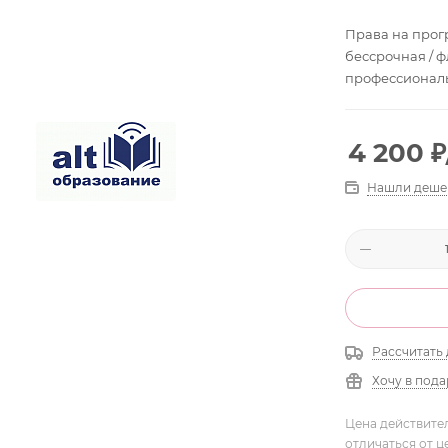
Права на прог
бессрочная / ф
профессионал
4 200
₽
Нашли деше
Рассчитать 
Хочу в под
Цена действите
отличаться от ц