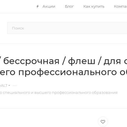
Акции
Блог
Как купить
Компа
/ бессрочная / флеш / для
его профессионального 
—
eALT
него специального и высшего профессионального образования