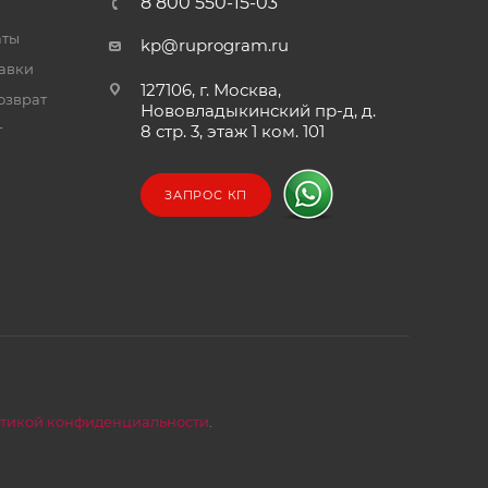
8 800 550-15-03
аты
kp@ruprogram.ru
тавки
127106, г. Москва,
озврат
Нововладыкинский пр-д, д.
т
8 стр. 3, этаж 1 ком. 101
ЗАПРОС КП
тикой конфиденциальности
.