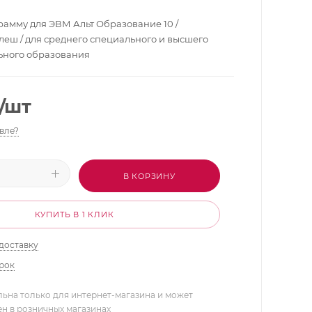
рамму для ЭВМ Альт Образование 10 /
леш / для среднего специального и высшего
ьного образования
/шт
вле?
В КОРЗИНУ
КУПИТЬ В 1 КЛИК
доставку
арок
льна только для интернет-магазина и может
ен в розничных магазинах