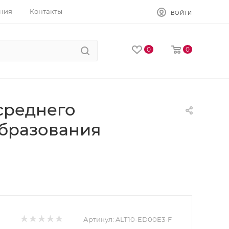
ния
Контакты
ВОЙТИ
0
0
 среднего
образования
Артикул:
ALT10-ED00E3-F