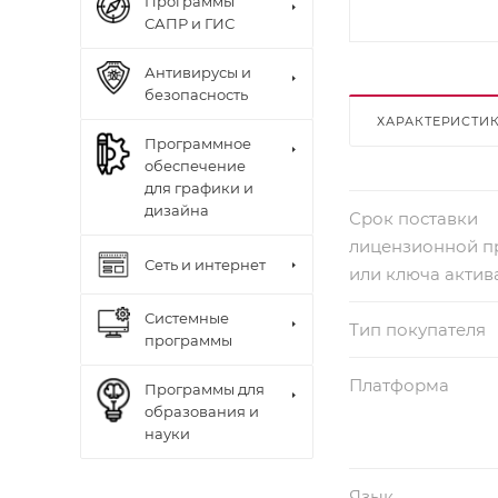
Программы
САПР и ГИС
Антивирусы и
безопасность
ХАРАКТЕРИСТИ
Программное
обеспечение
для графики и
дизайна
Срок поставки
лицензионной 
Сеть и интернет
или ключа актив
Системные
Тип покупателя
программы
Платформа
Программы для
образования и
науки
Язык