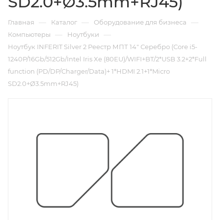
SD2.0+Ø3.5mm+RJ45)
—
—
—
Главная
Каталог
Оборудование для бизнеса
—
—
Компьютеры
Ноутбуки
Ноутбук INFERIT Silver 2 Реестр МПТ 14" Серебро (Core i5-
1240P/16Gb/512Gb/Intel Iris Xe (80EU)/WIFI+BT/2*USB 3.2+2*Full
function (PD/DP/Charger/Data)+ 1*HDMI 2.1+1*Micro
SD2.0+Ø3.5mm+RJ45)