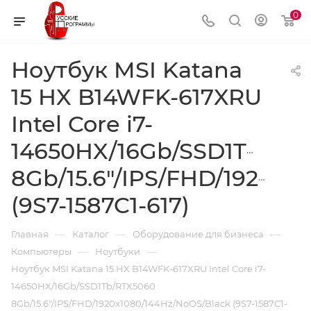
0
Ноутбук MSI Katana
15 HX B14WFK-617XRU
Intel Core i7-
14650HX/16Gb/SSD1Tb/RT
8Gb/15.6"/IPS/FHD/1920x1
(9S7-1587C1-617)
—
—
—
Главная
Каталог
Оборудование для бизнеса
—
—
Компьютеры
Ноутбуки
Ноутбук MSI Katana 15 HX B14WFK-617XRU Intel Core i7-
14650HX/16Gb/SSD1Tb/RTX5060
8Gb/15.6"/IPS/FHD/1920x1080/144Hz/NoOS/Black (9S7-1587C1-