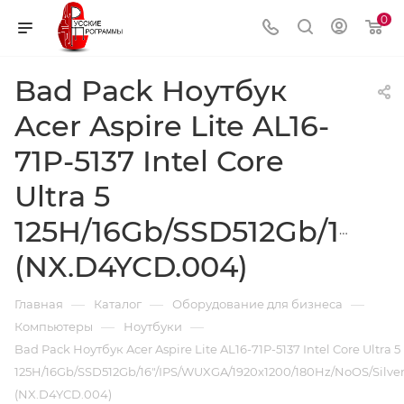
0
Bad Pack Ноутбук
Acer Aspire Lite AL16-
71P-5137 Intel Core
Ultra 5
125H/16Gb/SSD512Gb/16"/
(NX.D4YCD.004)
—
—
—
Главная
Каталог
Оборудование для бизнеса
—
—
Компьютеры
Ноутбуки
Bad Pack Ноутбук Acer Aspire Lite AL16-71P-5137 Intel Core Ultra 5
125H/16Gb/SSD512Gb/16"/IPS/WUXGA/1920x1200/180Hz/NoOS/Silve
(NX.D4YCD.004)