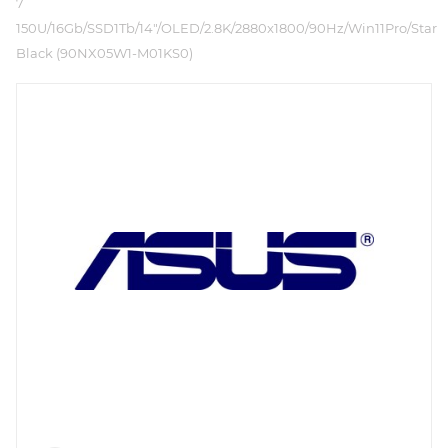
7
150U/16Gb/SSD1Tb/14"/OLED/2.8K/2880x1800/90Hz/Win11Pro/Star
Black (90NX05W1-M01KS0)