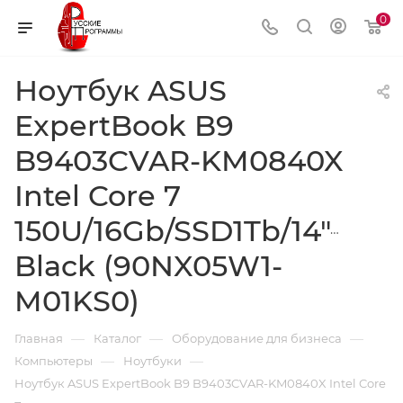
0
Ноутбук ASUS
ExpertBook B9
B9403CVAR-KM0840X
Intel Core 7
150U/16Gb/SSD1Tb/14"/OLE
Black (90NX05W1-
M01KS0)
—
—
—
Главная
Каталог
Оборудование для бизнеса
—
—
Компьютеры
Ноутбуки
Ноутбук ASUS ExpertBook B9 B9403CVAR-KM0840X Intel Core