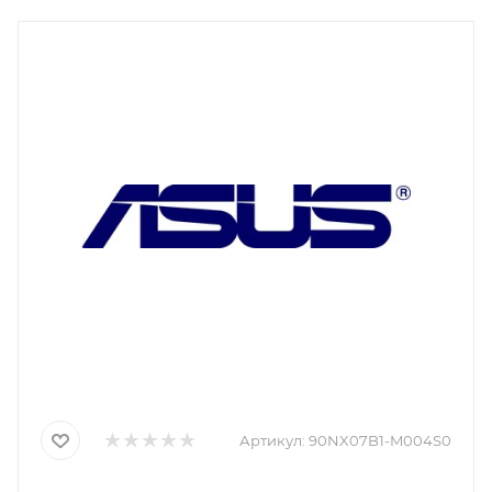
Артикул:
90NX07B1-M004S0