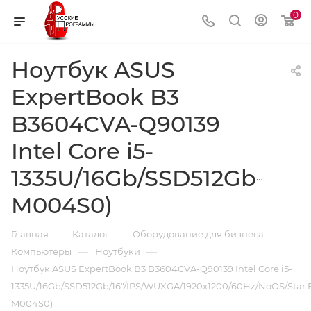
0
Ноутбук ASUS
ExpertBook B3
B3604CVA-Q90139
Intel Core i5-
1335U/16Gb/SSD512Gb/16"
M004S0)
—
—
—
Главная
Каталог
Оборудование для бизнеса
—
—
Компьютеры
Ноутбуки
Ноутбук ASUS ExpertBook B3 B3604CVA-Q90139 Intel Core i5-
1335U/16Gb/SSD512Gb/16"/IPS/WUXGA/1920x1200/60Hz/NoOS/Star 
M004S0)