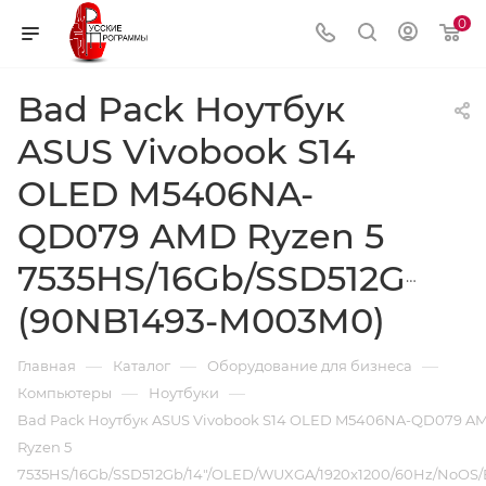
0
Bad Pack Ноутбук
ASUS Vivobook S14
OLED M5406NA-
QD079 AMD Ryzen 5
7535HS/16Gb/SSD512Gb/1
(90NB1493-M003M0)
—
—
—
Главная
Каталог
Оборудование для бизнеса
—
—
Компьютеры
Ноутбуки
Bad Pack Ноутбук ASUS Vivobook S14 OLED M5406NA-QD079 A
Ryzen 5
7535HS/16Gb/SSD512Gb/14"/OLED/WUXGA/1920x1200/60Hz/NoOS/