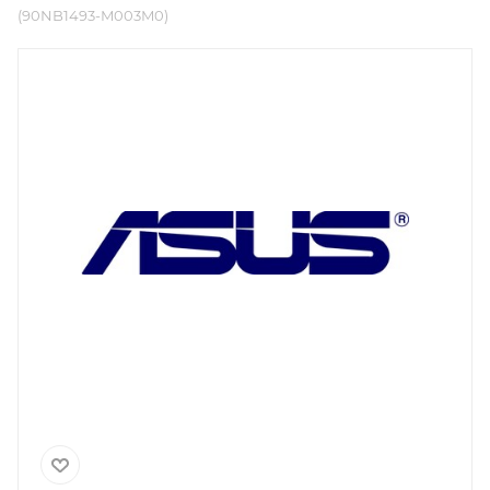
(90NB1493-M003M0)