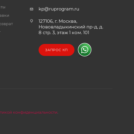
аты
kp@ruprogram.ru
тавки
127106, г. Москва,
озврат
Нововладыкинский пр-д, д.
т
8 стр. 3, этаж 1 ком. 101
ЗАПРОС КП
тикой конфиденциальности
.