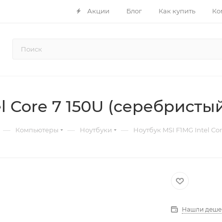
Акции
Блог
Как купить
Ко
l Core 7 150U (серебристы
—
—
—
Компьютеры
Ноутбуки
Ноутбук MSI F1MG Intel Co
Нашли деше