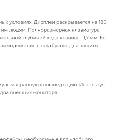
ых условиях. Дисплей раскрывается на 180
ругим людям. Полноразмерная клавиатура
альной глубиной хода клавиш – 1,7 мм. Ее
заимодействия с ноутбуком. Для защиты
мультиэкранную конфигурацию. Используя
 два внешних монитора
нтерфейсы, необходимые для удобного