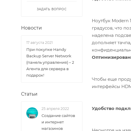
ЗАДАТЬ ВОПРОС
Ноутбук Modern 
градусов, что п
Новости
наделена подсве
дополняет тачпа
17 августа 2021
конфиденциальн
При покупке Handy
Backup Server Network
Оптимизированн
(панель управления) – 2
Агента для сервера в
подарок!
Чтобы еще проду
интерфейсы HDMI
Статьи
Удобство подк
25 апреля 2022
Создание сайтов
и интернет
магазинов
Несмотря на изя