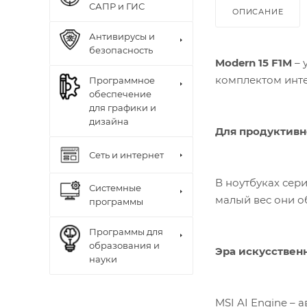
САПР и ГИС
ОПИСАНИЕ
Антивирусы и
безопасность
Modern 15 F1M
– 
комплектом инте
Программное
обеспечение
для графики и
дизайна
Для продуктивн
Сеть и интернет
В ноутбуках сер
Системные
малый вес они о
программы
Программы для
образования и
Эра искусствен
науки
MSI AI Engine –