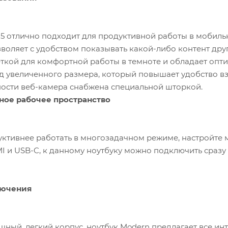
15 отлично подходит для продуктивной работы в мобильн
озволяет с удобством показывать какой-либо контент д
ткой для комфортной работы в темноте и обладает оптим
д увеличенного размера, который повышает удобство в
ости веб-камера снабжена специальной шторкой.
ое рабочее пространство
ктивнее работать в многозадачном режиме, настройте 
 и USB-C, к данному ноутбуку можно подключить сразу
лючения
щный, легкий корпус, ноутбук Modern предлагает все и