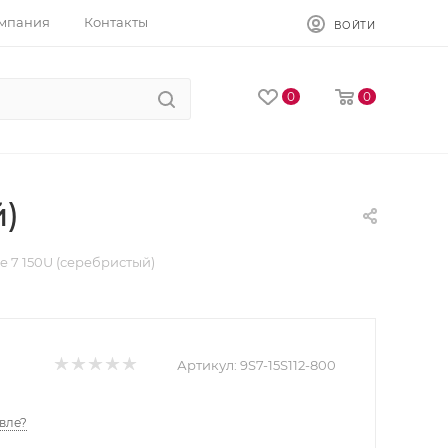
мпания
Контакты
ВОЙТИ
0
0
й)
re 7 150U (серебристый)
Артикул:
9S7-15S112-800
вле?