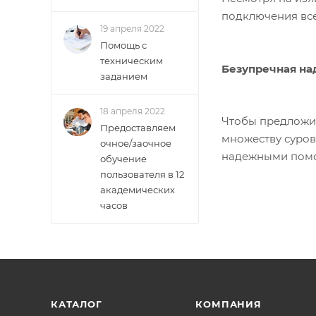
подключения вс
19 апреля 2022
Помощь с
техническим
Безупречная на
заданием
18 апреля 2022
Чтобы предложит
Предоставляем
множеству суров
очное/заочное
надежными помо
обучение
пользователя в 12
академических
часов
КАТАЛОГ
КОМПАНИЯ