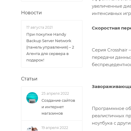
увеличенные диа
Новости
интенсивных игр
Скоростная пер
17 августа 2021
При покупке Handy
Backup Server Network
(панель управления) – 2
Серия Crosshair
Агента для сервера в
передачи данных
подарок!
беспрецедентной
Статьи
Завораживающи
25 апреля 2022
Создание сайтов
и интернет
Программное обе
магазинов
реалистичных пр
ноутбука с друг
19 апреля 2022