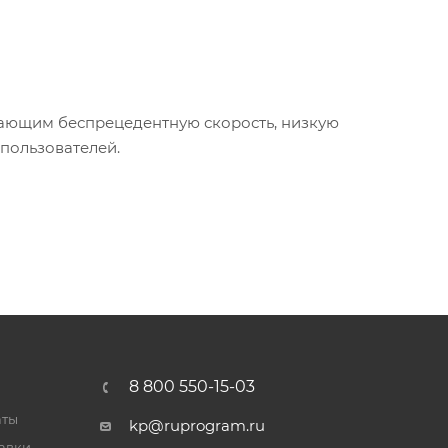
вающим беспрецедентную скорость, низкую
 пользователей.
8 800 550-15-03
аты
kp@ruprogram.ru
тавки