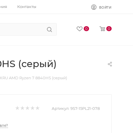
ния
Контакты
ВОЙТИ
0
0
HS (серый)
XRU AMD Ryzen 7 8840HS (серый)
Артикул:
9S7-15PL21-078
вле?