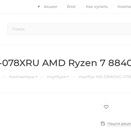
Акции
Блог
Как купить
Компа
078XRU AMD Ryzen 7 8840
—
—
—
Компьютеры
Ноутбуки
Ноутбук MSI D8WGKG-078
Нашли деше