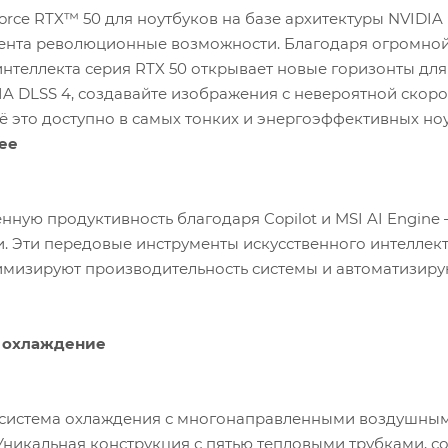
rce RTX™ 50 для ноутбуков на базе архитектуры NVIDIA 
тента революционные возможности. Благодаря огромной
интеллекта серия RTX 50 открывает новые горизонты для
A DLSS 4, создавайте изображения с невероятной скоро
Всё это доступно в самых тонких и энергоэффективных н
ее
ную продуктивность благодаря Copilot и MSI AI Engine
. Эти передовые инструменты искусственного интеллект
имизируют производительность системы и автоматизиру
 охлаждение
система охлаждения с многонаправленными воздушным
Уникальная конструкция с пятью тепловыми трубками, 