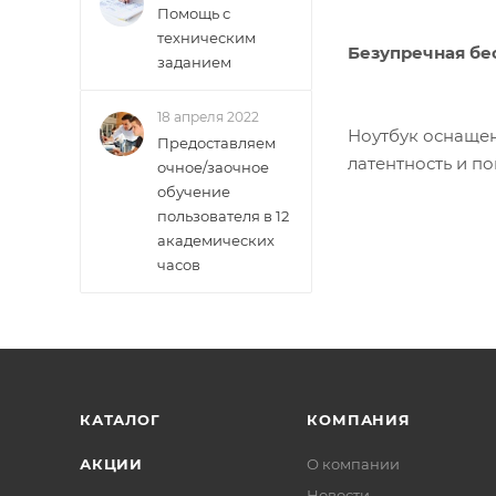
Помощь с
техническим
Безупречная бе
заданием
18 апреля 2022
Ноутбук оснащен
Предоставляем
латентность и п
очное/заочное
обучение
пользователя в 12
академических
часов
КАТАЛОГ
КОМПАНИЯ
АКЦИИ
О компании
Новости