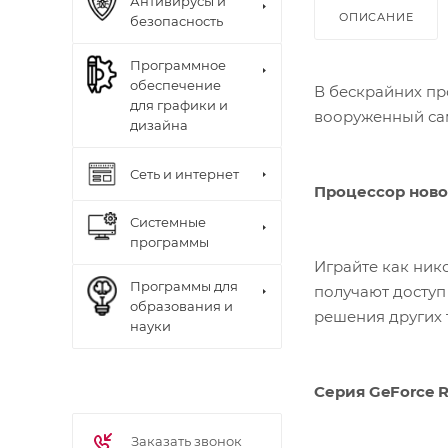
Антивирусы и
ОПИСАНИЕ
безопасность
Программное
обеспечение
В бескрайних пр
для графики и
вооруженный са
дизайна
Сеть и интернет
Процессор ново
Системные
программы
Играйте как ник
Программы для
получают доступ
образования и
решения других 
науки
Серия GeForce 
Заказать звонок