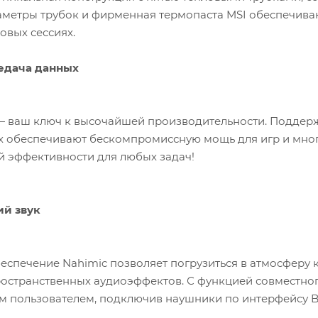
метры трубок и фирменная термопаста MSI обеспечиваю
овых сессиях.
едача данных
 — ваш ключ к высочайшей производительности. Поддерж
 обеспечивают бескомпромиссную мощь для игр и мног
 эффективности для любых задач!
й звук
спечение Nahimic позволяет погрузиться в атмосферу 
остранственных аудиоэффектов. С функцией совместно
им пользователем, подключив наушники по интерфейсу Bl