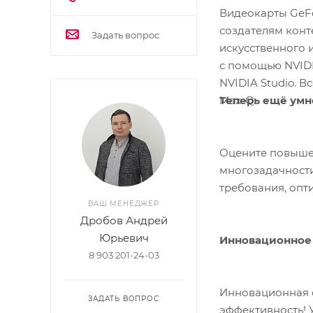
Видеокарты GeFo
создателям кон
Задать вопрос
искусственного 
с помощью NVIDI
NVIDIA Studio. 
Теперь ещё умн
Max-Q.
Оцените повышен
многозадачности
требования, опт
ВАШ МЕНЕДЖЕР
Дробов Андрей
Юрьевич
Инновационное
8 903 201-24-03
Инновационная 
ЗАДАТЬ ВОПРОС
эффективность! 