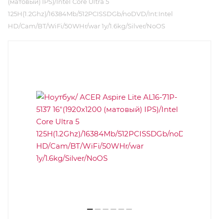
(матовый) IPS)/Intel Core Ultra 5
125H(1.2Ghz)/16384Mb/512PCISSDGb/noDVD/Int:Intel
HD/Cam/BT/WiFi/50WHr/war 1y/1.6kg/Silver/NoOS