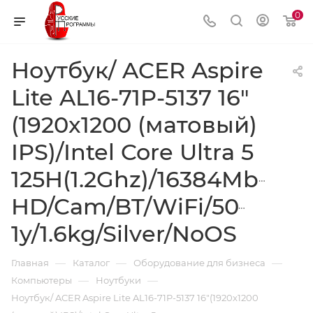
0
Ноутбук/ ACER Aspire
Lite AL16-71P-5137 16"
(1920x1200 (матовый)
IPS)/Intel Core Ultra 5
125H(1.2Ghz)/16384Mb/512
HD/Cam/BT/WiFi/50WHr/w
1y/1.6kg/Silver/NoOS
—
—
—
Главная
Каталог
Оборудование для бизнеса
—
—
Компьютеры
Ноутбуки
Ноутбук/ ACER Aspire Lite AL16-71P-5137 16"(1920x1200