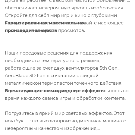
Дисплей работает с высокой частотой обновления и
обеспечивает невероятную яркость изображения.
Откройте для себя мир игр и кино с глубокими
Гарантированная максимальная
контрастными цветами и испытывайте настоящее
производительность
восхищение во время просмотра.
Наши передовые решения для поддержания
необходимого температурного режима,
работающие за счет двух вентиляторов 5th Gen
AeroBlade 3D Fan в сочетании с жидкой
металлической термопастой точечного действия,
Впечатляющие светодиодные эффекты
гарантируют максимальную производительность во
время каждого сеанса игры и обработки контента.
Погрузитесь в яркий мир световых эффектов. Этот
ноутбук — это высокопроизводительная машина с
невероятным качеством изображения,