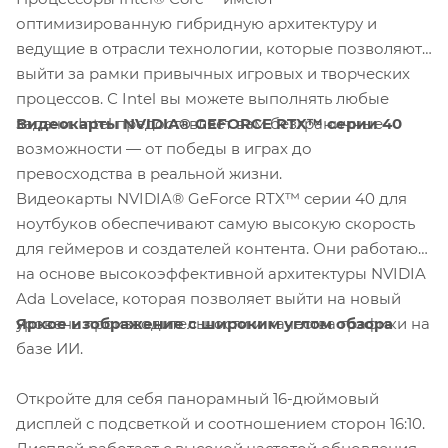
оптимизированную гибридную архитектуру и
ведущие в отрасли технологии, которые позволяют
выйти за рамки привычных игровых и творческих
процессов. С Intel вы можете выполнять любые
Видеокарты NVIDIA® GEFORCE RTX™ серии 40
задачи. Intel предоставляет вам безграничные
возможности — от победы в играх до
превосходства в реальной жизни.
Видеокарты NVIDIA® GeForce RTX™ серии 40 для
ноутбуков обеспечивают самую высокую скорость
для геймеров и создателей контента. Они работают
на основе высокоэффективной архитектуры NVIDIA
Ada Lovelace, которая позволяет выйти на новый
Яркое изображение с широким углом обзора
уровень производительности и качества графики на
базе ИИ.
Откройте для себя панорамный 16-дюймовый
дисплей с подсветкой и соотношением сторон 16:10.