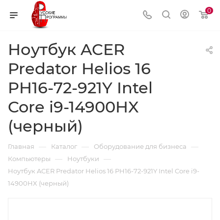
0
Ноутбук ACER
Predator Helios 16
PH16-72-921Y Intel
Core i9-14900HX
(черный)
—
—
—
Главная
Каталог
Оборудование для бизнеса
—
—
Компьютеры
Ноутбуки
Ноутбук ACER Predator Helios 16 PH16-72-921Y Intel Core i9-
14900HX (черный)