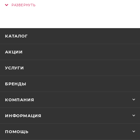
дополненная возможностью индивидуальной
настройки RGB-подсветки для каждой клавиши и
специальной зоной для клавиш WASD с
технологией MagKey 3.0.
КАТАЛОГ
АКЦИИ
УСЛУГИ
БРЕНДЫ
КОМПАНИЯ
ИНФОРМАЦИЯ
ПОМОЩЬ