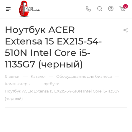
0
Ноутбук ACER
Extensa 15 EX215-54-
510N Intel Core i5-
1135G7 (черный)
—
—
—
Главная
Каталог
Оборудование для бизнеса
—
—
Компьютеры
Ноутбуки
Ноутбук ACER Extensa 15 EX215-54-510N Intel Core i5-1135G7
(черный)