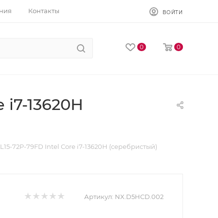
ния
Контакты
ВОЙТИ
0
0
e i7-13620H
L15-72P-79FD Intel Core i7-13620H (серебристый)
Артикул:
NX.D5HCD.002