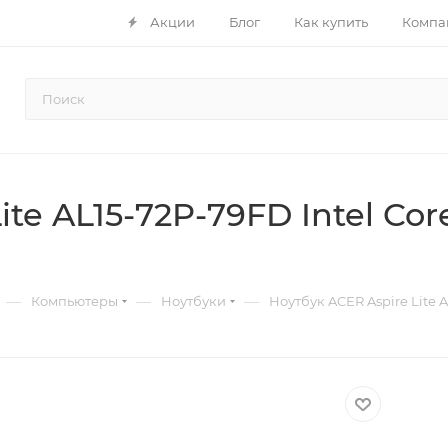
Акции
Блог
Как купить
Компа
te AL15-72P-79FD Intel Cor
—
—
—
Компьютеры
Ноутбуки
Ноутбук ACER Aspire Lite A