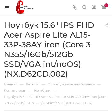
0
Ноутбук 15.6" IPS FHD
Acer Aspire Lite AL15-
33P-38AY iron (Core 3
N355/16Gb/512Gb
SSD/VGA int/noOS)
(NX.D62CD.002)
—
—
—
Главная
Каталог
Оборудование для бизнеса
—
—
Компьютеры
Ноутбуки
Ноутбук 15.6" IPS FHD Acer Aspire Lite AL15-33P-38AY iron (Core
3 N355/16Gb/512Gb SSD/VGA int/noOS) (NX.D62CD.002)