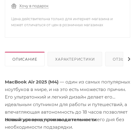
Хочу в подарок
Цена действительна только для интернет-магазина и
может отличаться от цен в розничных магазинах
ОПИСАНИЕ
ХАРАКТЕРИСТИКИ
ОТЗЫВЫ
MacBook Air 2025 (M4)
— один из самых популярных
ноутбуков в мире, и на это есть множество причин.
Его ультратонкий и легкий дизайн делает его
идеальным спутником для работы и путешествий, а
впечатляющая автономность до 18 часов позволяет
Новый уровень производительности
оставаться продуктивным в течение всего дня без
необходимости подзарядки.