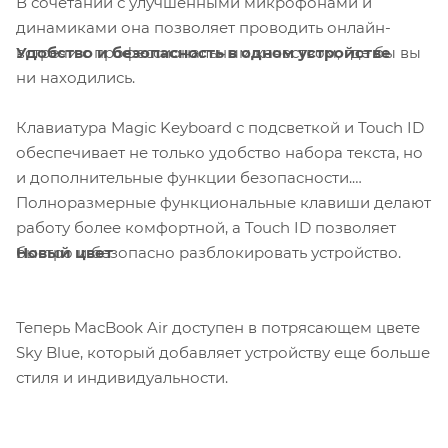
В сочетании с улучшенными микрофонами и
динамиками она позволяет проводить онлайн-
Удобство и безопасность в одном устройстве
встречи с профессиональным качеством, где бы вы
ни находились.
Клавиатура Magic Keyboard с подсветкой и Touch ID
обеспечивает не только удобство набора текста, но
и дополнительные функции безопасности.
Полноразмерные функциональные клавиши делают
работу более комфортной, а Touch ID позволяет
Новый цвет
быстро и безопасно разблокировать устройство.
Теперь MacBook Air доступен в потрясающем цвете
Sky Blue, который добавляет устройству еще больше
стиля и индивидуальности.