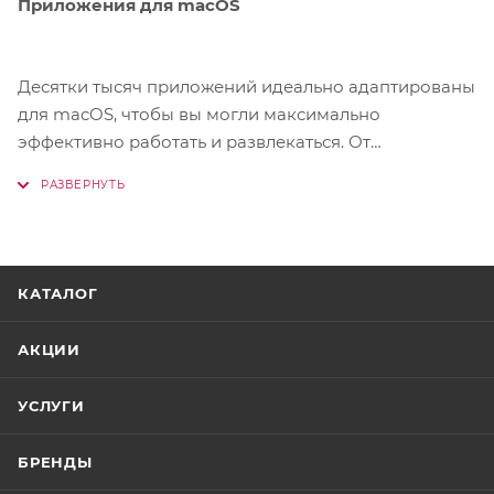
Приложения для macOS
Десятки тысяч приложений идеально адаптированы
для macOS, чтобы вы могли максимально
эффективно работать и развлекаться. От
популярных офисных программ до захватывающих
игр и ресурсоемких профессиональных
инструментов – с чипами M4 они работают
невероятно быстро и плавно.
КАТАЛОГ
АКЦИИ
УСЛУГИ
БРЕНДЫ