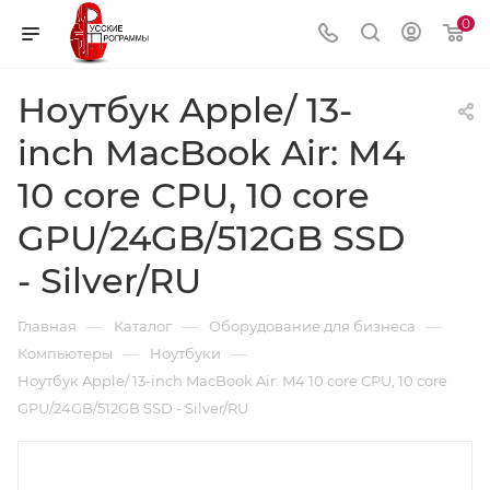
0
Ноутбук Apple/ 13-
inch MacBook Air: M4
10 core CPU, 10 core
GPU/24GB/512GB SSD
- Silver/RU
—
—
—
Главная
Каталог
Оборудование для бизнеса
—
—
Компьютеры
Ноутбуки
Ноутбук Apple/ 13-inch MacBook Air: M4 10 core CPU, 10 core
GPU/24GB/512GB SSD - Silver/RU