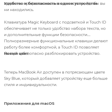
Удобство и безопасность в одном устройстве
встречи с профессиональным качеством, где бы вы
ни находились.
Клавиатура Magic Keyboard с подсветкой и Touch ID
обеспечивает не только удобство набора текста, но
и дополнительные функции безопасности.
Полноразмерные функциональные клавиши делают
работу более комфортной, а Touch ID позволяет
Новый цвет
быстро и безопасно разблокировать устройство.
Теперь MacBook Air доступен в потрясающем цвете
Sky Blue, который добавляет устройству еще больше
стиля и индивидуальности.
Приложения для macOS