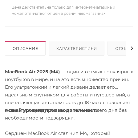
Цена действительна только для интернет-магазина и
может отличаться от цен в розничных магазинах
ОПИСАНИЕ
ХАРАКТЕРИСТИКИ
ОТЗЫВЫ
MacBook Air 2025 (M4)
— один из самых популярных
ноутбуков в мире, и на это есть множество причин.
Его ультратонкий и легкий дизайн делает его
идеальным спутником для работы и путешествий, а
впечатляющая автономность до 18 часов позволяет
Новый уровень производительности
оставаться продуктивным в течение всего дня без
необходимости подзарядки.
Сердцем MacBook Air стал чип M4, который