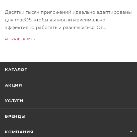
Десятки тысяч приложений идеально адаптированы
для macOS, чтобы вы могли максимально
эффективно работать и развлекаться. От
популярных офисных программ до захватывающих
игр и ресурсоемких профессиональных
инструментов – с чипами M4 они работают
невероятно быстро и плавно.
КАТАЛОГ
АКЦИИ
УСЛУГИ
БРЕНДЫ
КОМПАНИЯ