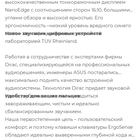
высококачественным тонкорамочным дисплеем
NanoEdge с соотношением сторон 16:10, большими
углами обзора и высокой яркостью. Его
эргономичность –низкий уровень вредного синего
Новое звучание цифровых устройств
света – сертифицирована независимой
лабораторией TÜV Rheinland.
Работая в сотрудничестве с экспертами фирмы
Dirac, специализирующейся на профессиональных
аудиорешениях, инженеры ASUS постарались
максимально поднять качество встроенной
аудиосистемы. Технология Dirac придает звуковой
Удобство для ваших пальцев
сцене глубины, позволяя насладиться
завораживающим, чистым и идеально
сбалансированным звучанием.
Наша первостепенная цель – пользовательский
комфорт, и поэтому клавиши клавиатуры ErgoSense
обладают идеально выверенными глубиной хода и