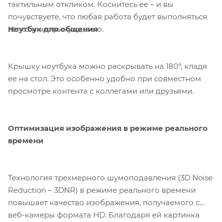
тактильным откликом. Коснитесь ее – и вы
почувствуете, что любая работа будет выполняться
Ноутбук для общения
легко и непринужденно.
Крышку ноутбука можно раскрывать на 180°, кладя
ее на стол. Это особенно удобно при совместном
просмотре контента с коллегами или друзьями.
Оптимизация изображения в режиме реального
времени
Технология трехмерного шумоподавления (3D Noise
Reduction – 3DNR) в режиме реального времени
повышает качество изображения, получаемого с
веб-камеры формата HD. Благодаря ей картинка