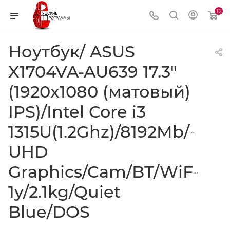
0
Ноутбук/ ASUS
X1704VA-AU639 17.3"
(1920x1080 (матовый)
IPS)/Intel Core i3
1315U(1.2Ghz)/8192Mb/512
UHD
Graphics/Cam/BT/WiFi/50
1y/2.1kg/Quiet
Blue/DOS