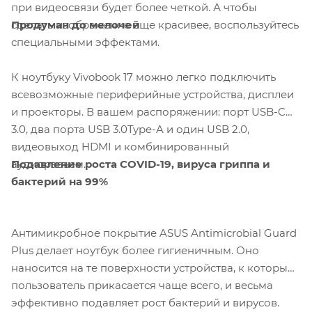
при видеосвязи будет более четкой. А чтобы
Продуман до мелочей
сделать изображение еще красивее, воспользуйтесь
специальными эффектами.
К ноутбуку Vivobook 17 можно легко подключить
всевозможные периферийные устройства, дисплеи
и проекторы. В вашем распоряжении: порт USB-C
3.0, два порта USB 3.0Type-A и один USB 2.0,
видеовыход HDMI и комбинированный
Подавление роста COVID-19, вируса гриппа и
аудиоразъем.
бактерий на 99%
Антимикробное покрытие ASUS Antimicrobial Guard
Plus делает ноутбук более гигиеничным. Оно
наносится на те поверхности устройства, к которым
пользователь прикасается чаще всего, и весьма
эффективно подавляет рост бактерий и вирусов.