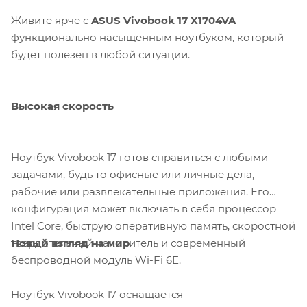
Живите ярче с
ASUS Vivobook 17 X1704VA
–
функционально насыщенным ноутбуком, который
будет полезен в любой ситуации.
Высокая скорость
Ноутбук Vivobook 17 готов справиться с любыми
задачами, будь то офисные или личные дела,
рабочие или развлекательные приложения. Его
конфигурация может включать в себя процессор
Intel Core, быструю оперативную память, скоростной
Новый взгляд на мир
твердотельный накопитель и современный
беспроводной модуль Wi-Fi 6E.
Ноутбук Vivobook 17 оснащается