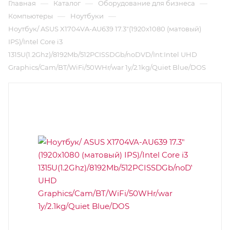
—
—
—
Главная
Каталог
Оборудование для бизнеса
—
—
Компьютеры
Ноутбуки
Ноутбук/ ASUS X1704VA-AU639 17.3"(1920x1080 (матовый)
IPS)/Intel Core i3
1315U(1.2Ghz)/8192Mb/512PCISSDGb/noDVD/Int:Intel UHD
Graphics/Cam/BT/WiFi/50WHr/war 1y/2.1kg/Quiet Blue/DOS