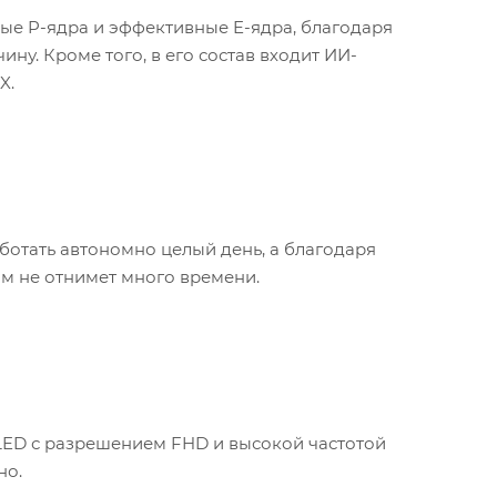
ные P-ядра и эффективные E-ядра, благодаря
ну. Кроме того, в его состав входит ИИ-
X.
аботать автономно целый день, а благодаря
м не отнимет много времени.
OLED с разрешением FHD и высокой частотой
но.