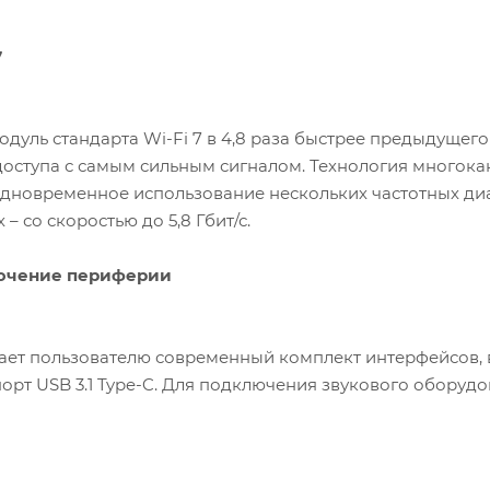
7
дуль стандарта Wi-Fi 7 в 4,8 раза быстрее предыдущего 
доступа с самым сильным сигналом. Технология многокан
дновременное использование нескольких частотных диа
– со скоростью до 5,8 Гбит/с.
ючение периферии
ает пользователю современный комплект интерфейсов, 
 порт USB 3.1 Type-C. Для подключения звукового обору