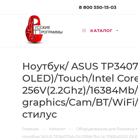
8 800 550-15-03
КАТАЛОГ
Ноутбук/ ASUS TP3407S
OLED)/Touch/Intel Core
256V(2.2Ghz)/16384Mb/
graphics/Cam/BT/WiFi/
стилус
—
—
Главная
Каталог
Оборудование для бизнеса
Ноутбук/ ASUS TP3407SA-QL055W flip 14"(1920x1200 OLED