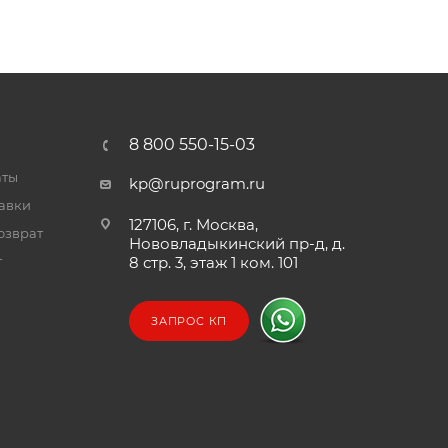
8 800 550-15-03
аты
kp@ruprogram.ru
тавки
127106, г. Москва,
озврат
Нововладыкинский пр-д, д.
т
8 стр. 3, этаж 1 ком. 101
ЗАПРОС КП