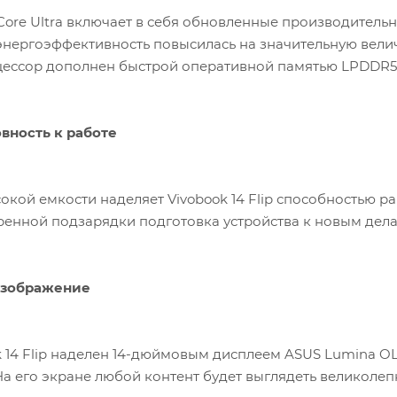
 Core Ultra включает в себя обновленные производитель
энергоэффективность повысилась на значительную величи
итель. Процессор дополнен быстрой оперативной памятью LPDDR5
вность к работе
окой емкости наделяет Vivobook 14 Flip способностью р
ренной подзарядки подготовка устройства к новым дела
изображение
k 14 Flip наделен 14-дюймовым дисплеем ASUS Lumina 
На его экране любой контент будет выглядеть великолеп