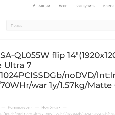
Акции
Блог
Как купить
Компа
A-QL055W flip 14"(1920x12
 Ultra 7
1024PCISSDGb/noDVD/Int:In
70WHr/war 1y/1.57kg/Matte
—
—
—
Компьютеры
Ноутбуки
)/Touch/Intel Core Ultra 7 256V(2.2Ghz)/16384Mb/1024PCISSDGb/noD