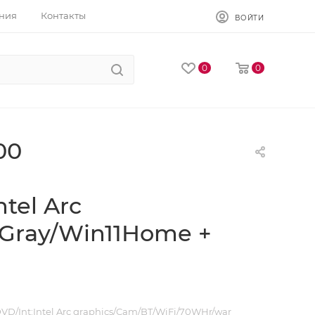
ния
Контакты
ВОЙТИ
0
0
00
tel Arc
 Gray/Win11Home +
VD/Int:Intel Arc graphics/Cam/BT/WiFi/70WHr/war