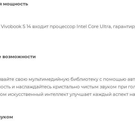
я мощность
Vivobook S 14 входит процессор Intel Core Ultra, гаран
е возможности
ивайте свою мультимедийную библиотеку с помощью авт
сть и наслаждайтесь кристально чистым звуком при г
ром искусственный интеллект улучшает каждый аспект н
вуком