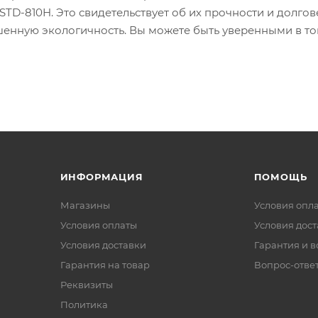
STD-810H. Это свидетельствует об их прочности и долгов
шенную экологичность. Вы можете быть уверенными в то
ценариях использования – ни сегодня, ни в будущем.
ИНФОРМАЦИЯ
ПОМОЩЬ
Магазины
Условия опл
Условия оплаты
Условия дос
Условия доставки
Гарантия и в
Гарантия на товар
Вопрос-отве
Реквизиты
Политика