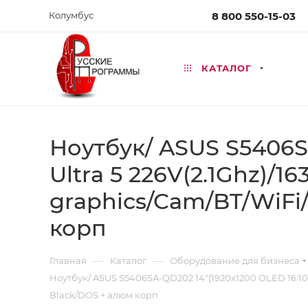
Колумбус
8 800 550-15-03
КАТАЛОГ
Ноутбук/ ASUS S5406SA
Ultra 5 226V(2.1Ghz)/
graphics/Cam/BT/WiFi/
корп
—
—
Главная
Каталог
Оборудование для бизнеса
Ноутбук/ ASUS S5406SA-QD202 14"(1920x1200 OLED 16:10)/
Black/DOS + алюм корп