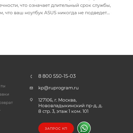
ечности, что означает длительный срок службы,
м, что ваш ноутбук ASUS никогда не подведет
8 800 550-15-03
аты
kp@ruprogram.ru
тавки
127106, г. Москва,
озврат
Нововладыкинский пр-д, д.
т
8 стр. 3, этаж 1 ком. 101
ЗАПРОС КП