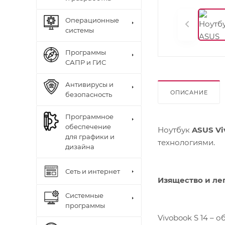
Операционные
системы
Программы
САПР и ГИС
Антивирусы и
ОПИСАНИЕ
безопасность
Программное
обеспечение
Ноутбук
ASUS Vi
для графики и
технологиями.
дизайна
Сеть и интернет
Изящество и ле
Системные
программы
Vivobook S 14 – о