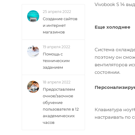
Vivobook S 14 в
25 апреля 2022
Создание сайтов
и интернет
Еще холоднее
магазинов
19 апреля 2022
Система охлажде
Помощь с
поэтому он смож
техническим
вентиляторов ис
заданием
состоянии.
18 апреля 2022
Персонализи­руе
Предоставляем
очное/заочное
обучение
пользователя в 12
Клавиатура ноут
академических
настраивать по с
часов