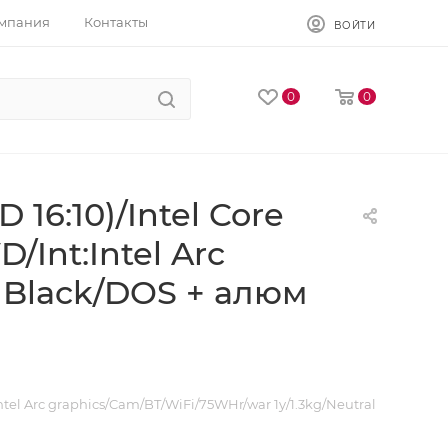
мпания
Контакты
ВОЙТИ
0
0
16:10)/Intel Core
/Int:Intel Arc
l Black/DOS + алюм
tel Arc graphics/Cam/BT/WiFi/75WHr/war 1y/1.3kg/Neutral