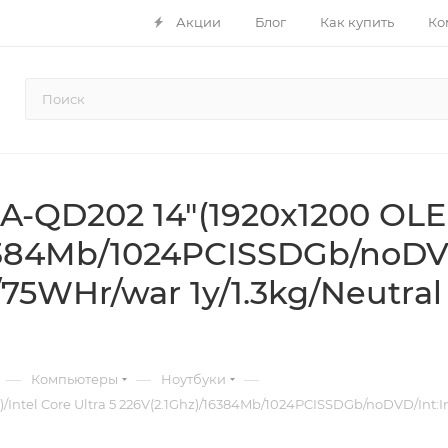
Акции
Блог
Как купить
Ко
-QD202 14"(1920x1200 OLED 
16384Mb/1024PCISSDGb/noDVD
75WHr/war 1y/1.3kg/Neutra
—
—
—
Компьютеры
Ноутбуки
Intel Core Ultra 5 226V(2.1Ghz)/16384Mb/1024PCISSDGb/noDVD/Int:In