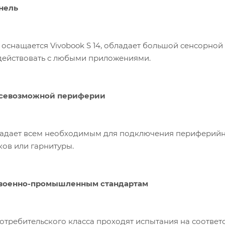
нель
 оснащается Vivobook S 14, обладает большой сенсорной
действовать с любыми приложениями.
севозможной периферии
бладает всем необходимым для подключения периферийн
ов или гарнитуры.
 военно-промышленным стандартам
отребительского класса проходят испытания на соотве