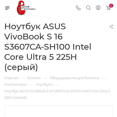
0
Ноутбук ASUS
VivoBook S 16
S3607CA-SH100 Intel
Core Ultra 5 225H
(серый)
—
—
—
Главная
Каталог
Оборудование для бизнеса
—
—
Компьютеры
Ноутбуки
Ноутбук ASUS VivoBook S 16 S3607CA-SH100 Intel Core Ultra 5
225H (серый)