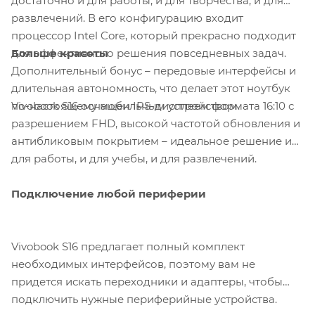
достаточно и для работы, и для творчества, и для
развлечений. В его конфигурацию входит
процессор Intel Core, который прекрасно подходит
Больше красоты
для эффективного решения повседневных задач.
Дополнительный бонус – передовые интерфейсы и
длительная автономность, что делает этот ноутбук
Vivobook S16 оснащен IPS-дисплеем формата 16:10 с
по-настоящему мобильным устройством.
разрешением FHD, высокой частотой обновления и
антибликовым покрытием – идеальное решение и
для работы, и для учебы, и для развлечений.
Подключение любой периферии
Vivobook S16 предлагает полный комплект
необходимых интерфейсов, поэтому вам не
придется искать переходники и адаптеры, чтобы
подключить нужные периферийные устройства.