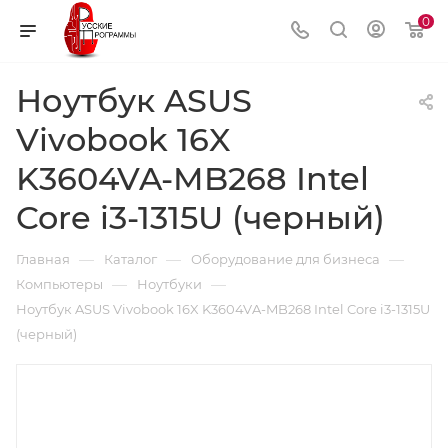
0
Ноутбук ASUS
Vivobook 16X
K3604VA-MB268 Intel
Core i3-1315U (черный)
—
—
—
Главная
Каталог
Оборудование для бизнеса
—
—
Компьютеры
Ноутбуки
Ноутбук ASUS Vivobook 16X K3604VA-MB268 Intel Core i3-1315U
(черный)