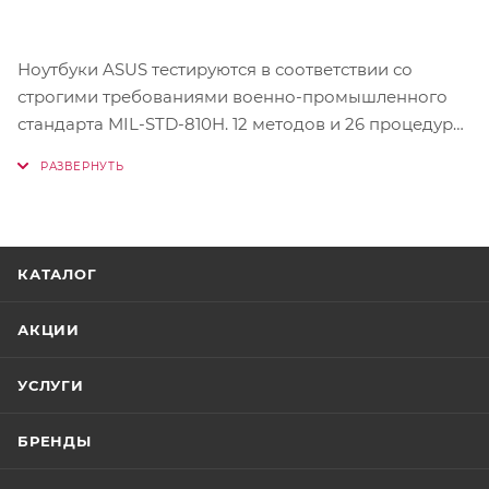
Ноутбуки ASUS тестируются в соответствии со
строгими требованиями военно-промышленного
стандарта MIL-STD-810H. 12 методов и 26 процедур
тестирования являются гарантией их максимальной
надежности и прочности, что означает длительный
срок службы, а значит и повышенную
экологичность. Таким образом, вы можете быть
уверенными в том, что ваш ноутбук ASUS никогда
КАТАЛОГ
не подведет вас в реальных сценариях
использования – ни сегодня, ни в будущем.
АКЦИИ
УСЛУГИ
БРЕНДЫ