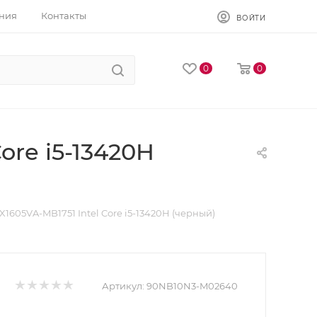
ния
Контакты
ВОЙТИ
0
0
ore i5-13420H
X1605VA-MB1751 Intel Core i5-13420H (черный)
Артикул:
90NB10N3-M02640