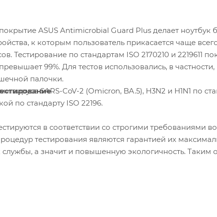
окрытие ASUS Antimicrobial Guard Plus делает ноутбук 
ройства, к которым пользователь прикасается чаще всег
ов. Тестирование по стандартам ISO 2170210 и 2219611 п
ревышает 99%. Для тестов использовались, в частности, 
ишечной палочки.
тестирование
ми вируса SARS-CoV-2 (Omicron, BA.5), H3N2 и H1N1 по ст
ой по стандарту ISO 22196.
естируются в соответствии со строгими требованиями 
 процедур тестирования являются гарантией их максимал
 службы, а значит и повышенную экологичность. Таким о
S никогда не подведет вас в реальных сценариях использ