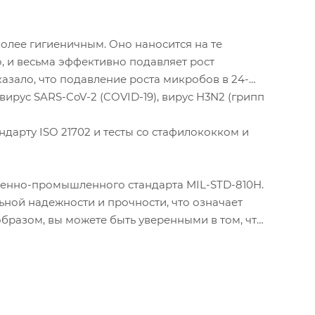
более гигиеничным. Оно наносится на те
о, и весьма эффективно подавляет рост
оказало, что подавление роста микробов в 24-
вирус SARS-CoV-2 (COVID-19), вирус H3N2 (грипп
андарту ISO 21702 и тесты со стафилококком и
военно-промышленного стандарта MIL-STD-810H.
ьной надежности и прочности, что означает
бразом, вы можете быть уверенными в том, что
ования – ни сегодня, ни в будущем.