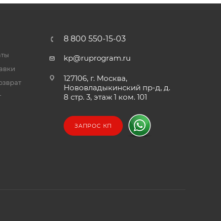
8 800 550-15-03
аты
kp@ruprogram.ru
тавки
127106, г. Москва,
озврат
Нововладыкинский пр-д, д.
т
8 стр. 3, этаж 1 ком. 101
ЗАПРОС КП