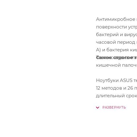
Антимикробное п
поверхности уст
бактерий и вирус
часовой период п
A) и бактерия к
Самое строгое 
Тесты с варианта
кишечной палочк
Ноутбуки ASUS т
12 методов и 26
длительный срок
ваш ноутбук ASU