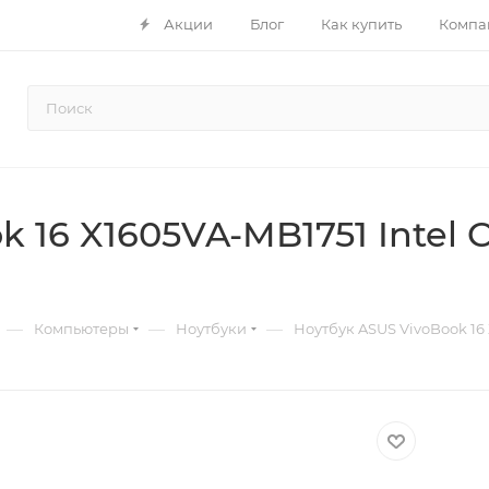
Акции
Блог
Как купить
Компа
 16 X1605VA-MB1751 Intel C
—
—
—
Компьютеры
Ноутбуки
Ноутбук ASUS VivoBook 16 