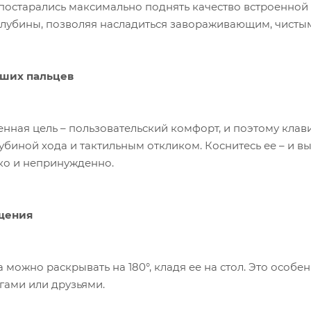
остарались максимально поднять качество встроенной 
глубины, позволяя насладиться завораживающим, чисты
аших пальцев
нная цель – пользовательский комфорт, и поэтому кла
биной хода и тактильным откликом. Коснитесь ее – и вы 
ко и непринужденно.
щения
 можно раскрывать на 180°, кладя ее на стол. Это особ
егами или друзьями.