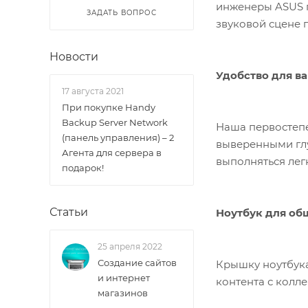
инженеры ASUS п
ЗАДАТЬ ВОПРОС
звуковой сцене 
Новости
Удобство для в
17 августа 2021
При покупке Handy
Backup Server Network
Наша первостепе
(панель управления) – 2
выверенными глу
Агента для сервера в
выполняться лег
подарок!
Статьи
Ноутбук для об
25 апреля 2022
Создание сайтов
Крышку ноутбука
и интернет
контента с колл
магазинов