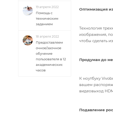
19 апреля 2022
Оптимизация и
Помощь с
техническим
заданием
Технология трех
изображения, по
18 апреля 2022
чтобы сделать и
Предоставляем
очное/заочное
обучение
пользователя в 12
Продуман до м
академических
часов
К ноутбуку Vivo
вашем распоряжен
видеовыход HDM
Подавление рост