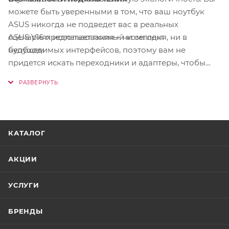
можете быть уверенными в том, что ваш ноутбук
ASUS никогда не подведет вас в реальных
ASUS V16 предлагает полный комплект
сценариях использования – ни сегодня, ни в
необходимых интерфейсов, поэтому вам не
будущем
придется искать переходники и адаптеры, чтобы
подключить к нему игровую периферию, монитор и
звуковое оборудование.
КАТАЛОГ
АКЦИИ
УСЛУГИ
БРЕНДЫ