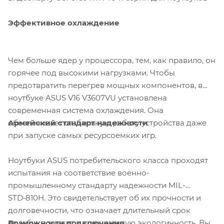
Эффективное охлаждение
Чем больше ядер у процессора, тем, как правило, он
горячее под высокими нагрузками. Чтобы
предотвратить перегрев мощных компонентов, в
ноутбуке ASUS V16 V3607VU установлена
современная система охлаждения. Она
Армейский стандарт надежности
обеспечивает стабильную работу устройства даже
при запуске самых ресурсоемких игр.
Ноутбуки ASUS потребительского класса проходят
испытания на соответствие военно-
промышленному стандарту надежности MIL-
STD‑810H. Это свидетельствует об их прочности и
долговечности, что означает длительный срок
Возможности подключения
службы, а значит и повышенную экологичность. Вы