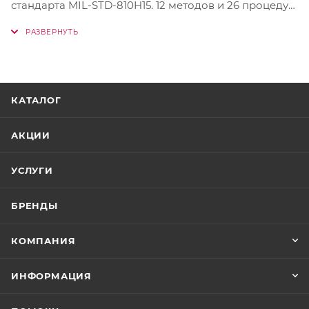
стандарта MIL-STD-810H15. 12 методов и 26 процедур
тестирования являются гарантией их максимальной
надежности и прочности, что означает длительный
срок службы, а значит и повышенную
экологичность. Таким образом, вы можете быть
уверенными в том, что ваш ноутбук ASUS никогда
КАТАЛОГ
не подведет вас в реальных сценариях
использования – ни сегодня, ни в будущем.
АКЦИИ
УСЛУГИ
БРЕНДЫ
КОМПАНИЯ
ИНФОРМАЦИЯ