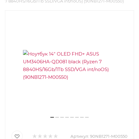
7 8840HS/16Gb/1Tb SSD/VGA int/noOS) (90NB1271-M00550)
Артикул:
90NB1271-M00550