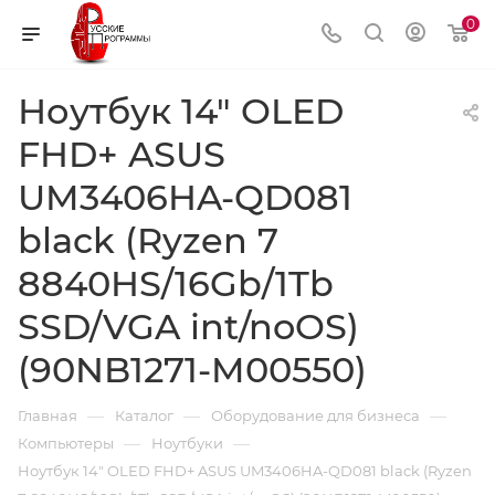
0
Ноутбук 14" OLED
FHD+ ASUS
UM3406HA-QD081
black (Ryzen 7
8840HS/16Gb/1Tb
SSD/VGA int/noOS)
(90NB1271-M00550)
—
—
—
Главная
Каталог
Оборудование для бизнеса
—
—
Компьютеры
Ноутбуки
Ноутбук 14" OLED FHD+ ASUS UM3406HA-QD081 black (Ryzen