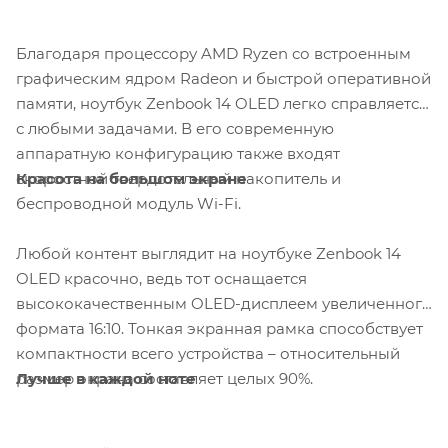
Благодаря процессору AMD Ryzen со встроенным
графическим ядром Radeon и быстрой оперативной
памяти, ноутбук Zenbook 14 OLED легко справляется
с любыми задачами. В его современную
аппаратную конфигурацию также входят
Красота на большом экране
скоростной твердотельный накопитель и
беспроводной модуль Wi-Fi.
Любой контент выглядит на ноутбуке Zenbook 14
OLED красочно, ведь тот оснащается
высококачественным OLED-дисплеем увеличенного
формата 16:10. Тонкая экранная рамка способствует
компактности всего устройства – относительный
Лучше в каждой ноте
размер экрана составляет целых 90%.