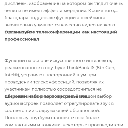
дисплеем, изображение на котором выглядит очень
четко и не имеет эффекта мерцания. Кроме того,
благодаря поддержке функции апскейлинга
значительно улучшается качество видео низкого
Организуйте телеконференции как настоящий
разрешения.
профессионал
Функции на основе искусственного интеллекта,
реализованные в ноутбуке ThinkBook 16 (8th Gen,
Intel®), устраняют посторонний шум при
проведении телеконференций, позволяя их
участникам полностью сосредоточиться на
Широкий набор портов и разъемов
обсуждении важных вопросов. Большой выбор
аудионастроек позволяет отрегулировать звук в
соответствии с окружающей обстановкой.
Поскольку ноутбуки становятся все более
компактными и тонкими, некоторые производители