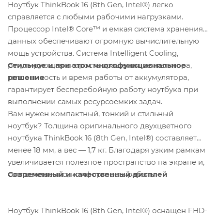
Ноутбук ThinkBook 16 (8th Gen, Intel®) легко
справляется с любыми рабочими нагрузками.
Процессор Intel® Core™ и емкая система хранения
данных обеспечивают огромную вычислительную
мощь устройства. Система Intelligent Cooling,
Стильное и при этом многофункциональное
регулирующая скорость вращения вентилятора,
решение
теплоемкость и время работы от аккумулятора,
гарантирует бесперебойную работу ноутбука при
выполнении самых ресурсоемких задач.
Вам нужен компактный, тонкий и стильный
ноутбук? Толщина оригинального двухцветного
ноутбука ThinkBook 16 (8th Gen, Intel®) составляет
менее 18 мм, а вес — 1,7 кг. Благодаря узким рамкам
увеличивается полезное пространство на экране и,
Современный и качественный дисплей
соответственно, комфортность работы.
Ноутбук ThinkBook 16 (8th Gen, Intel®) оснащен FHD-