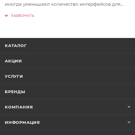
иногда уменьшают количество интерфейсов для
подключения устройств. Но это не относится к
ноутбукам ThinkBook компании Lenovo — они
комплектуются всеми необходимыми портами и
разъемами. Для быстрой передачи файлов ноутбук
ThinkBook 16 (8th Gen, Intel®) оснащен портом
КАТАЛОГ
Thunderbolt™ 4, а также портами USB, разъемами
HDMI и другими интерфейсами для подключения
АКЦИИ
принтеров и других периферийных устройств.
УСЛУГИ
БРЕНДЫ
КОМПАНИЯ
ИНФОРМАЦИЯ