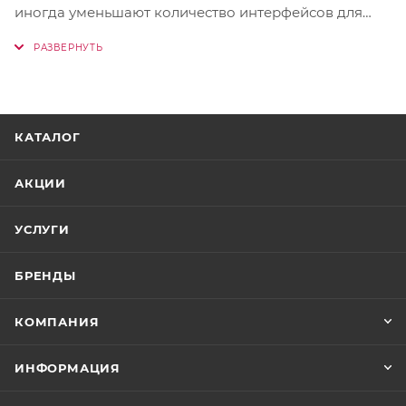
иногда уменьшают количество интерфейсов для
подключения устройств. Но это не относится к
ноутбукам ThinkBook компании Lenovo — они
комплектуются всеми необходимыми портами и
разъемами. Для быстрой передачи файлов ноутбук
ThinkBook 16 (6th Gen, Intel®) оснащен портом
КАТАЛОГ
Thunderbolt™ 4, а также портами USB, разъемами
HDMI и другими интерфейсами для подключения
АКЦИИ
принтеров и других периферийных устройств.
УСЛУГИ
БРЕНДЫ
КОМПАНИЯ
ИНФОРМАЦИЯ