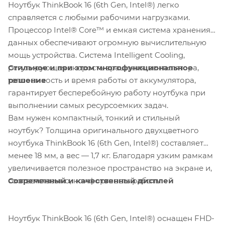
Ноутбук ThinkBook 16 (6th Gen, Intel®) легко
справляется с любыми рабочими нагрузками.
Процессор Intel® Core™ и емкая система хранения
данных обеспечивают огромную вычислительную
мощь устройства. Система Intelligent Cooling,
Стильное и при этом многофункциональное
регулирующая скорость вращения вентилятора,
решение
теплоемкость и время работы от аккумулятора,
гарантирует бесперебойную работу ноутбука при
выполнении самых ресурсоемких задач.
Вам нужен компактный, тонкий и стильный
ноутбук? Толщина оригинального двухцветного
ноутбука ThinkBook 16 (6th Gen, Intel®) составляет
менее 18 мм, а вес — 1,7 кг. Благодаря узким рамкам
увеличивается полезное пространство на экране и,
Современный и качественный дисплей
соответственно, комфортность работы.
Ноутбук ThinkBook 16 (6th Gen, Intel®) оснащен FHD-