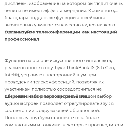
дисплеем, изображение на котором выглядит очень
четко и не имеет эффекта мерцания. Кроме того,
благодаря поддержке функции апскейлинга
значительно улучшается качество видео низкого
Организуйте телеконференции как настоящий
разрешения.
профессионал
Функции на основе искусственного интеллекта,
реализованные в ноутбуке ThinkBook 16 (6th Gen,
Intel®), устраняют посторонний шум при
проведении телеконференций, позволяя их
участникам полностью сосредоточиться на
Широкий набор портов и разъемов
обсуждении важных вопросов. Большой выбор
аудионастроек позволяет отрегулировать звук в
соответствии с окружающей обстановкой.
Поскольку ноутбуки становятся все более
компактными и тонкими, некоторые производители