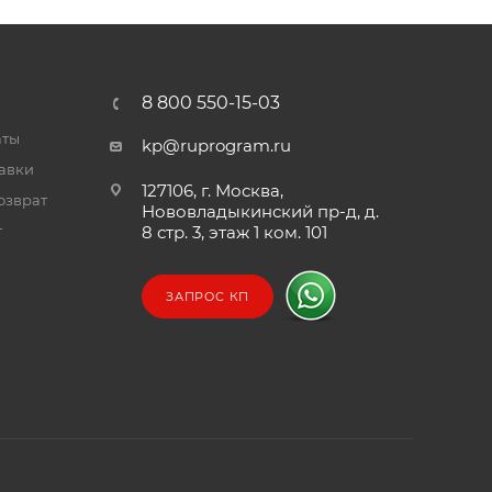
8 800 550-15-03
аты
kp@ruprogram.ru
тавки
127106, г. Москва,
озврат
Нововладыкинский пр-д, д.
т
8 стр. 3, этаж 1 ком. 101
ЗАПРОС КП