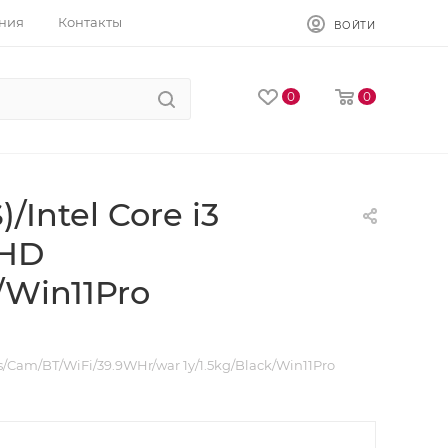
ния
Контакты
ВОЙТИ
0
0
/Intel Core i3
UHD
/Win11Pro
s/Cam/BT/WiFi/39.9WHr/war 1y/1.5kg/Black/Win11Pro