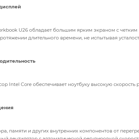
дисплей
orkbook U26 обладает большим ярким экраном с четки
ротяжении длительного времени, не испытывая усталости
одительность
р Intel Core обеспечивает ноутбуку высокую скорость 
дения
ра, памяти и других внутренних компонентов от перегр
ами и мощный вентилятор с автоматической регулировкой скоро