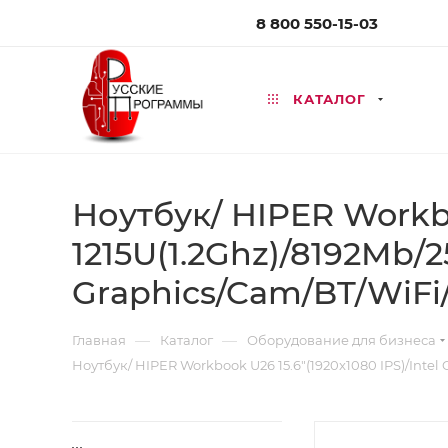
8 800 550-15-03
КАТАЛОГ
Ноутбук/ HIPER Workboo
1215U(1.2Ghz)/8192Mb/
Graphics/Cam/BT/WiFi/
—
—
Главная
Каталог
Оборудование для бизнеса
Ноутбук/ HIPER Workbook U26 15.6"(1920x1080 IPS)/Intel