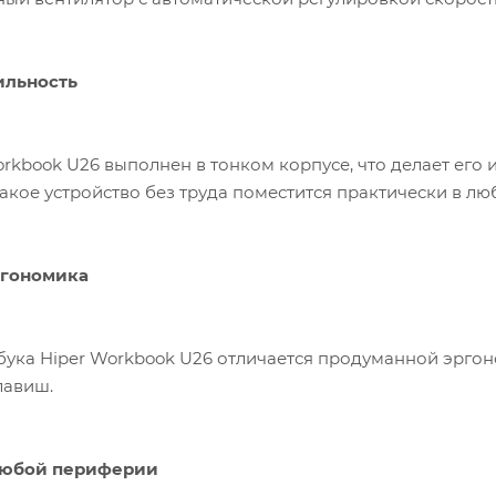
ильность
orkbook U26 выполнен в тонком корпусе, что делает ег
Такое устройство без труда поместится практически в лю
ргономика
бука Hiper Workbook U26 отличается продуманной эрго
лавиш.
юбой периферии