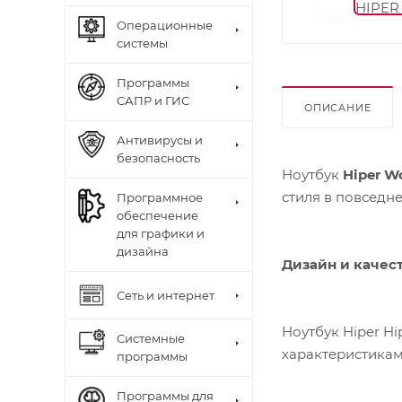
Операционные
системы
Программы
САПР и ГИС
ОПИСАНИЕ
Антивирусы и
безопасность
Ноутбук
Hiper W
стиля в повседн
Программное
обеспечение
для графики и
дизайна
Дизайн и качес
Сеть и интернет
Ноутбук Hiper H
Системные
характеристикам
программы
Программы для