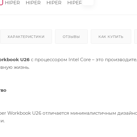
ХАРАКТЕРИСТИКИ
ОТЗЫВЫ
КАК КУПИТЬ
orkbook U26
с процессором Intel Core – это производит
евную жизнь.
тво
iper Workbook U26 отличается минималистичным дизай
и.