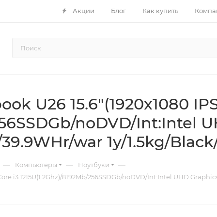
Акции
Блог
Как купить
Компа
k U26 15.6"(1920x1080 IPS)
256SSDGb/noDVD/Int:Intel 
39.9WHr/war 1y/1.5kg/Black
—
—
—
Компьютеры
Ноутбуки
 Core i3 1215U(1.2Ghz)/8192Mb/256SSDGb/noDVD/Int:Intel UHD Graphic