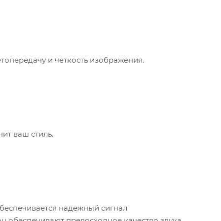
топередачу и четкость изображения.
ит ваш стиль.
беспечивается надежный сигнал
н обеспечивают превосходное качество звука