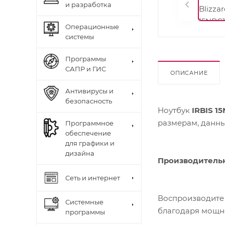
и разработка
Операционные
системы
Программы
САПР и ГИС
ОПИСАНИЕ
Антивирусы и
безопасность
Ноутбук
IRBIS 1
размерам, данны
Программное
обеспечение
для графики и
дизайна
Производитель
Сеть и интернет
Воспроизводите 
Системные
благодаря мощн
программы