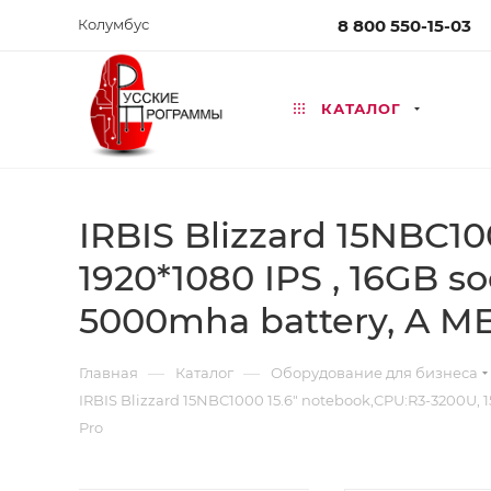
Колумбус
8 800 550-15-03
КАТАЛОГ
IRBIS Blizzard 15NBC10
1920*1080 IPS , 16GB s
5000mha battery, A ME
—
—
Главная
Каталог
Оборудование для бизнеса
IRBIS Blizzard 15NBC1000 15.6" notebook,CPU:R3-3200U, 
Pro