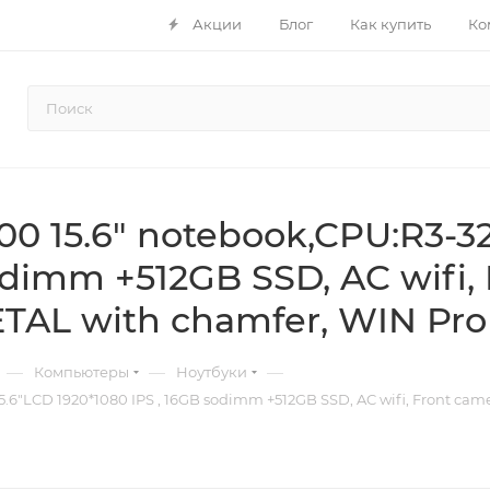
Акции
Блог
Как купить
Ко
00 15.6" notebook,CPU:R3-3
odimm +512GB SSD, AC wifi,
TAL with chamfer, WIN Pro
—
—
—
Компьютеры
Ноутбуки
15.6"LCD 1920*1080 IPS , 16GB sodimm +512GB SSD, AC wifi, Front ca