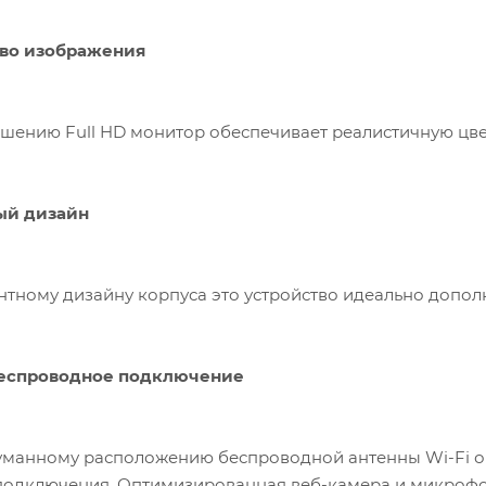
во изображения
шению Full HD монитор обеспечивает реалистичную цве
ый дизайн
нтному дизайну корпуса это устройство идеально дополн
беспроводное подключение
уманному расположению беспроводной антенны Wi-Fi о
подключения. Оптимизированная веб-камера и микрофо