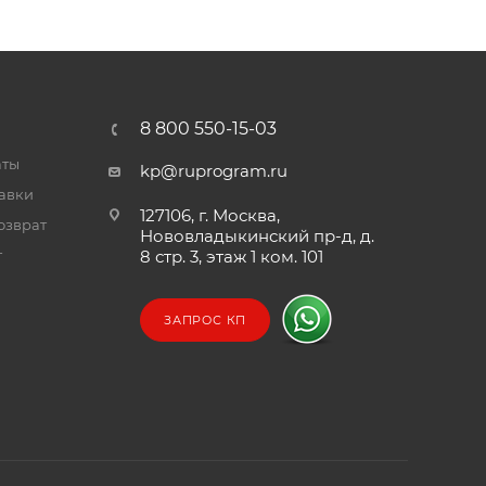
8 800 550-15-03
аты
kp@ruprogram.ru
тавки
127106, г. Москва,
озврат
Нововладыкинский пр-д, д.
т
8 стр. 3, этаж 1 ком. 101
ЗАПРОС КП