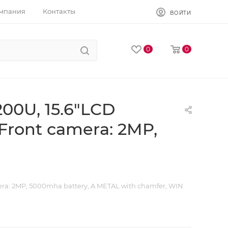
мпания
Контакты
ВОЙТИ
0
0
200U, 15.6"LCD
 Front camera: 2MP,
mera: 2MP, 5000mha battery, A METAL with chamfer, WIN