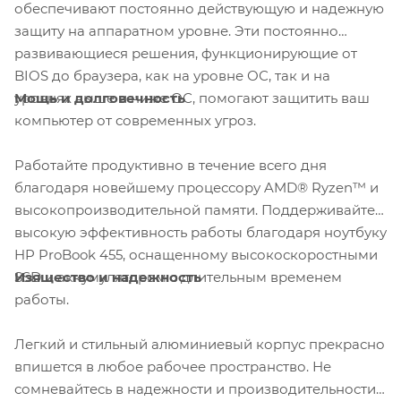
обеспечивают постоянно действующую и надежную
защиту на аппаратном уровне. Эти постоянно
развивающиеся решения, функционирующие от
BIOS до браузера, как на уровне ОС, так и на
Мощь и долговечность
уровнях выше и ниже ОС, помогают защитить ваш
компьютер от современных угроз.
Работайте продуктивно в течение всего дня
благодаря новейшему процессору AMD® Ryzen™ и
высокопроизводительной памяти. Поддерживайте
высокую эффективность работы благодаря ноутбуку
HP ProBook 455, оснащенному высокоскоростными
Изящество и надежность
SSD и аккумулятором с длительным временем
работы.
Легкий и стильный алюминиевый корпус прекрасно
впишется в любое рабочее пространство. Не
сомневайтесь в надежности и производительности