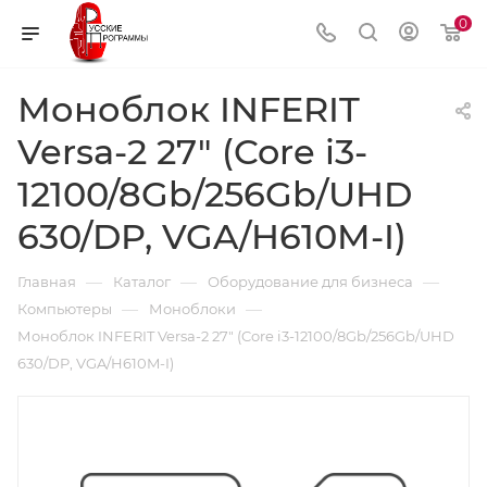
0
Моноблок INFERIT
Versa-2 27" (Core i3-
12100/8Gb/256Gb/UHD
630/DP, VGA/H610M-I)
—
—
—
Главная
Каталог
Оборудование для бизнеса
—
—
Компьютеры
Моноблоки
Моноблок INFERIT Versa-2 27" (Core i3-12100/8Gb/256Gb/UHD
630/DP, VGA/H610M-I)